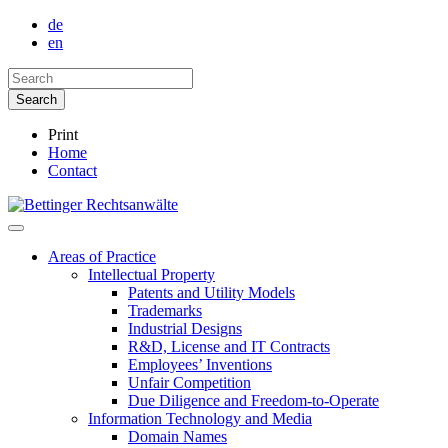
de
en
Print
Home
Contact
Areas of Practice
Intellectual Property
Patents and Utility Models
Trademarks
Industrial Designs
R&D, License and IT Contracts
Employees’ Inventions
Unfair Competition
Due Diligence and Freedom-to-Operate
Information Technology and Media
Domain Names