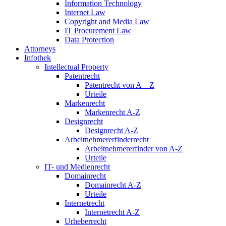
Information Technology
Internet Law
Copyright and Media Law
IT Procurement Law
Data Protection
Attorneys
Infothek
Intellectual Property
Patentrecht
Patentrecht von A – Z
Urteile
Markenrecht
Markenrecht A-Z
Designrecht
Designrecht A-Z
Arbeitnehmererfinderrecht
Arbeitnehmererfinder von A-Z
Urteile
IT- und Medienrecht
Domainrecht
Domainrecht A-Z
Urteile
Internetrecht
Internetrecht A-Z
Urheberrecht