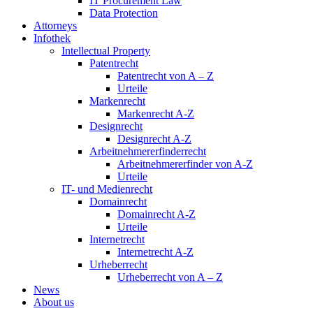
IT Procurement Law
Data Protection
Attorneys
Infothek
Intellectual Property
Patentrecht
Patentrecht von A – Z
Urteile
Markenrecht
Markenrecht A-Z
Designrecht
Designrecht A-Z
Arbeitnehmererfinderrecht
Arbeitnehmererfinder von A-Z
Urteile
IT- und Medienrecht
Domainrecht
Domainrecht A-Z
Urteile
Internetrecht
Internetrecht A-Z
Urheberrecht
Urheberrecht von A – Z
News
About us