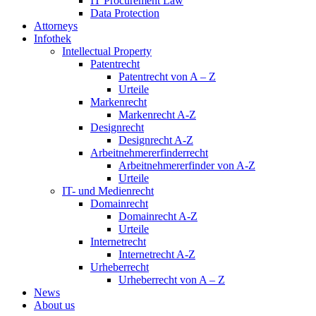
IT Procurement Law
Data Protection
Attorneys
Infothek
Intellectual Property
Patentrecht
Patentrecht von A – Z
Urteile
Markenrecht
Markenrecht A-Z
Designrecht
Designrecht A-Z
Arbeitnehmererfinderrecht
Arbeitnehmererfinder von A-Z
Urteile
IT- und Medienrecht
Domainrecht
Domainrecht A-Z
Urteile
Internetrecht
Internetrecht A-Z
Urheberrecht
Urheberrecht von A – Z
News
About us