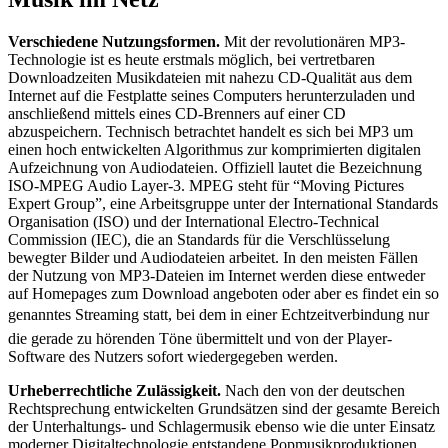
Verschiedene Nutzungsformen.
Mit der revolutionären MP3-
Technologie ist es heute erstmals möglich, bei vertretbaren
Downloadzeiten Musikdateien mit nahezu CD-Qualität aus dem
Internet auf die Festplatte seines Computers herunterzuladen und
anschließend mittels eines CD-Brenners auf einer CD
abzuspeichern. Technisch betrachtet handelt es sich bei MP3 um
einen hoch entwickelten Algorithmus zur komprimierten digitalen
Aufzeichnung von Audiodateien. Offiziell lautet die Bezeichnung
ISO-MPEG Audio Layer-3. MPEG steht für “Moving Pictures
Expert Group”, eine Arbeitsgruppe unter der International Standards
Organisation (ISO) und der International Electro-Technical
Commission (IEC), die an Standards für die Verschlüsselung
bewegter Bilder und Audiodateien arbeitet. In den meisten Fällen
der Nutzung von MP3-Dateien im Internet werden diese entweder
auf Homepages zum Download angeboten oder aber es findet ein so
genanntes Streaming statt, bei dem in einer Echtzeitverbindung nur
die gerade zu hörenden Töne übermittelt und von der Player-
Software des Nutzers sofort wiedergegeben werden.
Urheberrechtliche Zulässigkeit.
Nach den von der deutschen
Rechtsprechung entwickelten Grundsätzen sind der gesamte Bereich
der Unterhaltungs- und Schlagermusik ebenso wie die unter Einsatz
moderner Digitaltechnologie entstandene Popmusikproduktionen