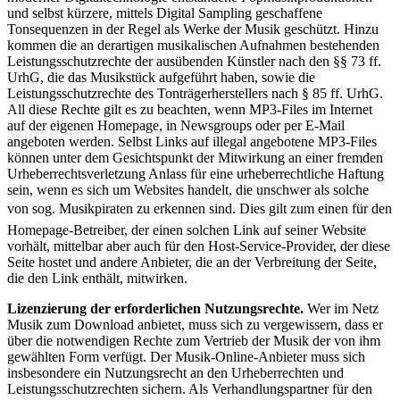
und selbst kürzere, mittels Digital Sampling geschaffene
Tonsequenzen in der Regel als Werke der Musik geschützt. Hinzu
kommen die an derartigen musikalischen Aufnahmen bestehenden
Leistungsschutzrechte der ausübenden Künstler nach den §§ 73 ff.
UrhG, die das Musikstück aufgeführt haben, sowie die
Leistungsschutzrechte des Tonträgerherstellers nach § 85 ff. UrhG.
All diese Rechte gilt es zu beachten, wenn MP3-Files im Internet
auf der eigenen Homepage, in Newsgroups oder per E-Mail
angeboten werden. Selbst Links auf illegal angebotene MP3-Files
können unter dem Gesichtspunkt der Mitwirkung an einer fremden
Urheberrechtsverletzung Anlass für eine urheberrechtliche Haftung
sein, wenn es sich um Websites handelt, die unschwer als solche
von sog. Musikpiraten zu erkennen sind. Dies gilt zum einen für den
Homepage-Betreiber, der einen solchen Link auf seiner Website
vorhält, mittelbar aber auch für den Host-Service-Provider, der diese
Seite hostet und andere Anbieter, die an der Verbreitung der Seite,
die den Link enthält, mitwirken.
Lizenzierung der erforderlichen Nutzungsrechte.
Wer im Netz
Musik zum Download anbietet, muss sich zu vergewissern, dass er
über die notwendigen Rechte zum Vertrieb der Musik der von ihm
gewählten Form verfügt. Der Musik-Online-Anbieter muss sich
insbesondere ein Nutzungsrecht an den Urheberrechten und
Leistungsschutzrechten sichern. Als Verhandlungspartner für den