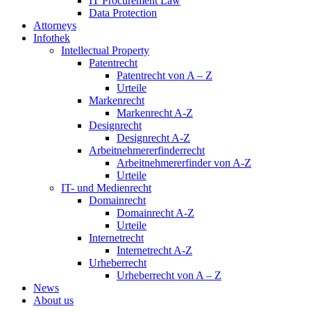
IT Procurement Law
Data Protection
Attorneys
Infothek
Intellectual Property
Patentrecht
Patentrecht von A – Z
Urteile
Markenrecht
Markenrecht A-Z
Designrecht
Designrecht A-Z
Arbeitnehmererfinderrecht
Arbeitnehmererfinder von A-Z
Urteile
IT- und Medienrecht
Domainrecht
Domainrecht A-Z
Urteile
Internetrecht
Internetrecht A-Z
Urheberrecht
Urheberrecht von A – Z
News
About us