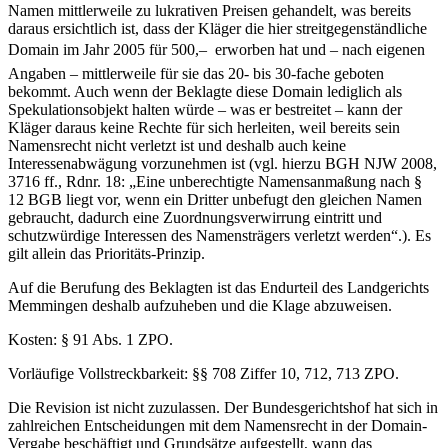
Namen mittlerweile zu lukrativen Preisen gehandelt, was bereits
daraus ersichtlich ist, dass der Kläger die hier streitgegenständliche
Domain im Jahr 2005 für 500,–  erworben hat und – nach eigenen
Angaben – mittlerweile für sie das 20- bis 30-fache geboten
bekommt. Auch wenn der Beklagte diese Domain lediglich als
Spekulationsobjekt halten würde – was er bestreitet – kann der
Kläger daraus keine Rechte für sich herleiten, weil bereits sein
Namensrecht nicht verletzt ist und deshalb auch keine
Interessenabwägung vorzunehmen ist (vgl. hierzu BGH NJW 2008,
3716 ff., Rdnr. 18: „Eine unberechtigte Namensanmaßung nach §
12 BGB liegt vor, wenn ein Dritter unbefugt den gleichen Namen
gebraucht, dadurch eine Zuordnungsverwirrung eintritt und
schutzwürdige Interessen des Namensträgers verletzt werden“.). Es
gilt allein das Prioritäts-Prinzip.
Auf die Berufung des Beklagten ist das Endurteil des Landgerichts
Memmingen deshalb aufzuheben und die Klage abzuweisen.
Kosten: § 91 Abs. 1 ZPO.
Vorläufige Vollstreckbarkeit: §§ 708 Ziffer 10, 712, 713 ZPO.
Die Revision ist nicht zuzulassen. Der Bundesgerichtshof hat sich in
zahlreichen Entscheidungen mit dem Namensrecht in der Domain-
Vergabe beschäftigt und Grundsätze aufgestellt, wann das