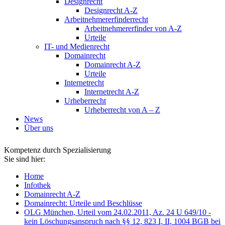
Designrecht
Designrecht A-Z
Arbeitnehmererfinderrecht
Arbeitnehmererfinder von A-Z
Urteile
IT- und Medienrecht
Domainrecht
Domainrecht A-Z
Urteile
Internetrecht
Internetrecht A-Z
Urheberrecht
Urheberrecht von A – Z
News
Über uns
Kompetenz durch Spezialisierung
Sie sind hier:
Home
Infothek
Domainrecht A-Z
Domainrecht: Urteile und Beschlüsse
OLG München, Urteil vom 24.02.2011, Az. 24 U 649/10 -
kein Löschungsanspruch nach §§ 12, 823 I, II, 1004 BGB bei