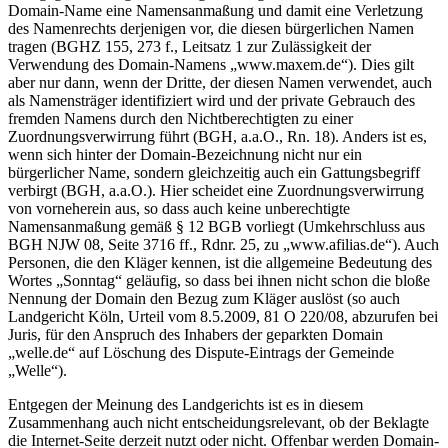
Domain-Name eine Namensanmaßung und damit eine Verletzung
des Namenrechts derjenigen vor, die diesen bürgerlichen Namen
tragen (BGHZ 155, 273 f., Leitsatz 1 zur Zulässigkeit der
Verwendung des Domain-Namens „www.maxem.de“). Dies gilt
aber nur dann, wenn der Dritte, der diesen Namen verwendet, auch
als Namensträger identifiziert wird und der private Gebrauch des
fremden Namens durch den Nichtberechtigten zu einer
Zuordnungsverwirrung führt (BGH, a.a.O., Rn. 18). Anders ist es,
wenn sich hinter der Domain-Bezeichnung nicht nur ein
bürgerlicher Name, sondern gleichzeitig auch ein Gattungsbegriff
verbirgt (BGH, a.a.O.). Hier scheidet eine Zuordnungsverwirrung
von vorneherein aus, so dass auch keine unberechtigte
Namensanmaßung gemäß § 12 BGB vorliegt (Umkehrschluss aus
BGH NJW 08, Seite 3716 ff., Rdnr. 25, zu „www.afilias.de“). Auch
Personen, die den Kläger kennen, ist die allgemeine Bedeutung des
Wortes „Sonntag“ geläufig, so dass bei ihnen nicht schon die bloße
Nennung der Domain den Bezug zum Kläger auslöst (so auch
Landgericht Köln, Urteil vom 8.5.2009, 81 O 220/08, abzurufen bei
Juris, für den Anspruch des Inhabers der geparkten Domain
„welle.de“ auf Löschung des Dispute-Eintrags der Gemeinde
„Welle“).
Entgegen der Meinung des Landgerichts ist es in diesem
Zusammenhang auch nicht entscheidungsrelevant, ob der Beklagte
die Internet-Seite derzeit nutzt oder nicht. Offenbar werden Domain-