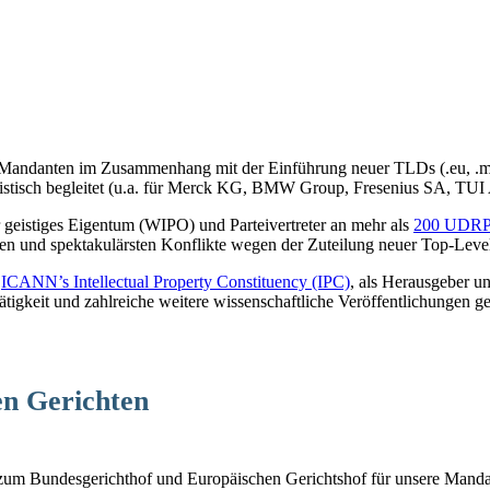
e Mandanten im Zusammenhang mit der Einführung neuer TLDs (.eu, .m
uristisch begleitet (u.a. für Merck KG, BMW Group, Fresenius SA, TU
ür geistiges Eigentum (WIPO) und Parteivertreter an mehr als
200 UDRP-
en und spektakulärsten Konflikte wegen der Zuteilung neuer Top-Lev
n
ICANN’s Intellectual Property Constituency (IPC)
, als Herausgeber u
tigkeit und zahlreiche weitere wissenschaftliche Veröffentlichungen g
en Gerichten
s zum Bundesgerichthof und Europäischen Gerichtshof für unsere Manda