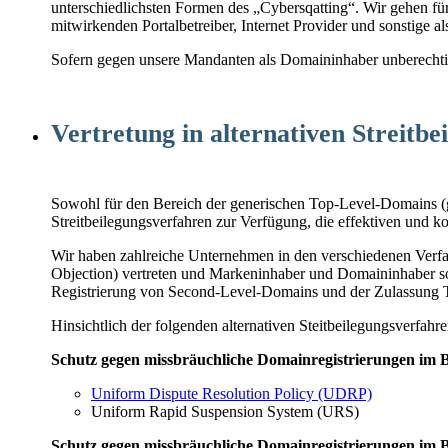
unterschiedlichsten Formen des „Cybersqatting“. Wir gehen fü
mitwirkenden Portalbetreiber, Internet Provider und sonstige a
Sofern gegen unsere Mandanten als Domaininhaber unberechtig
Vertretung in alternativen Streitb
Sowohl für den Bereich der generischen Top-Level-Domains (g
Streitbeilegungsverfahren zur Verfügung, die effektiven und 
Wir haben zahlreiche Unternehmen in den verschiedenen Verf
Objection) vertreten und Markeninhaber und Domaininhaber 
Registrierung von Second-Level-Domains und der Zulassung To
Hinsichtlich der folgenden alternativen Steitbeilegungsverfah
Schutz gegen missbräuchliche Domainregistrierungen im 
Uniform Dispute Resolution Policy (UDRP)
Uniform Rapid Suspension System (URS)
Schutz gegen missbräuchliche Domainregistrierungen im 