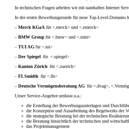
In technischen Fragen arbeiten wir mit namhaften Internet Ser
In der ersten Bewerbungsrunde für neue Top-Level-Domains ha
–
Merck KGaA
für <.merck> und <.emerck>
–
BMW Group
für <.bmw> und <.mini>
–
TUI AG
für <.tui>
–
Der Spiegel
für <.spiegel>
–
Kanton Zürich
für <.zuerich>
–
FLSmidth
für <.fls>
–
Deutsche Vermögensberatung AG
für <.dvag>, <.Vermögen
Unser Service-Angebot umfasst u.a.:
die Erstellung der Bewerbungsunterlagen und Durchfü
die Konzeption und Ausarbeitung des Regelwerks der Ve
die strategische Beratung bei der technischen Realisier
die Beratung hinsichtlich der technischen und wirtschaf
das Projektmanagement