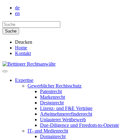
de
en
Drucken
Home
Kontakt
Expertise
Gewerblicher Rechtsschutz
Patentrecht
Markenrecht
Designrecht
Lizenz- und F&E Verträge
Arbeitnehmererfinderrecht
Unlauterer Wettbewerb
Due-Diligence und Freedom-to-Operate
IT- und Medienrecht
Domainrecht