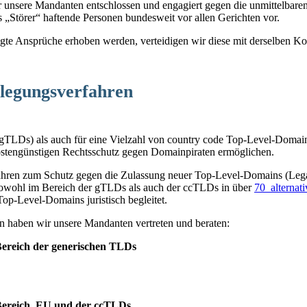
r unsere Mandanten entschlossen und engagiert gegen die unmittelbaren
ls „Störer“ haftende Personen bundesweit vor allen Gerichten vor.
te Ansprüche erhoben werden, verteidigen wir diese mit derselben Kon
eilegungsverfahren
TLDs) als auch für eine Vielzahl von country code Top-Level-Domains
kostengünstigen Rechtsschutz gegen Domainpiraten ermöglichen.
ahren zum Schutz gegen die Zulassung neuer Top-Level-Domains (Lega
sowohl im Bereich der gTLDs als auch der ccTLDs in über
70 alternati
p-Level-Domains juristisch begleitet.
ren haben wir unsere Mandanten vertreten und beraten:
Bereich der generischen TLDs
Bereich .EU und der ccTLDs