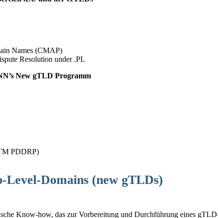
 Domain Names (CMAP)
spute Resolution under .PL
CANN’s New gTLD Programm
y (TM PDDRP)
op-Level-Domains (new gTLDs)
hnische Know-how, das zur Vorbereitung und Durchführung eines gTLD