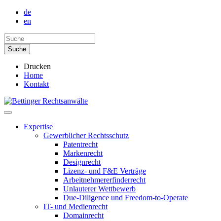
de
en
Drucken
Home
Kontakt
Expertise
Gewerblicher Rechtsschutz
Patentrecht
Markenrecht
Designrecht
Lizenz- und F&E Verträge
Arbeitnehmererfinderrecht
Unlauterer Wettbewerb
Due-Diligence und Freedom-to-Operate
IT- und Medienrecht
Domainrecht