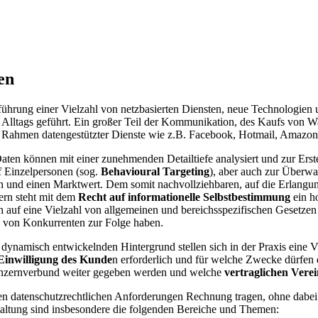
en
führung einer Vielzahl von netzbasierten Diensten, neue Technologien
s Alltags geführt. Ein großer Teil der Kommunikation, des Kaufs von 
 im Rahmen datengestützter Dienste wie z.B. Facebook, Hotmail, Amazo
 können mit einer zunehmenden Detailtiefe analysiert und zur Erstell
f Einzelpersonen (sog.
Behavioural Targeting
), aber auch zur Überw
 und einen Marktwert. Dem somit nachvollziehbaren, auf die Erlang
ern steht mit dem
Recht auf informationelle Selbstbestimmung
ein h
ch auf eine Vielzahl von allgemeinen und bereichsspezifischen Gesetz
 von Konkurrenten zur Folge haben.
d dynamisch entwickelnden Hintergrund stellen sich in der Praxis ein
inwilligung des Kunde
n erforderlich und für welche Zwecke dürfen
onzernverbund weiter gegeben werden und welche
vertraglichen Vere
en datenschutzrechtlichen Anforderungen Rechnung tragen, ohne dabei
taltung sind insbesondere die folgenden Bereiche und Themen: