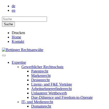
de
en
Drucken
Home
Kontakt
Expertise
Gewerblicher Rechtsschutz
Patentrecht
Markenrecht
Designrecht
Lizenz- und F&E Verträge
Arbeitnehmererfinderrecht
Unlauterer Wettbewerb
Due-Diligence und Freedom-to-Operate
IT- und Medienrecht
Domainrecht