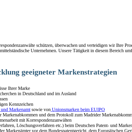
rrespondenzanwälte schützen, überwachen und verteidigen wir Ihre P
ittelständische Unternehmen. Unsere Tätigkeit in diesem Bereich umfa
klung geeigneter Markenstrategien
isse Ihrer Marke
echerchen in Deutschland und im Ausland
ssen
stigen Kennzeichen
t- und Markenamt
sowie von
Unionsmarken beim EUIPO
r Markenabkommen und dem Protokoll zum Madrider Markenabkommen b
ammenarbeit mit Korrespondenzanwälten
erfahren, Löschungsverfahren etc.) beim Deutschen Patent- und Mark
e der Markenämter vor dem Bundespatentgericht, dem Europäischen Ge