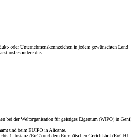
rodukt- oder Unternehmenskennzeichen in jedem gewünschten Land
sst insbesondere die:
ei der Weltorganisation für geistiges Eigentum (WIPO) in Genf;
enamt und beim EUIPO in Alicante.
richts 1. Instanz (EuG) und dem Europäischen Gerichtshof (EuGH)