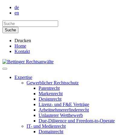
de
en
Drucken
Home
Kontakt
Expertise
Gewerblicher Rechtsschutz
Patentrecht
Markenrecht
Designrecht
Lizenz- und F&E Verträge
Arbeitnehmererfinderrecht
Unlauterer Wettbewerb
Due-Diligence und Freedom-to-Operate
IT- und Medienrecht
Domainrecht