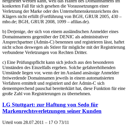
hergeleitet werden kann, weil das Halten des Domainnamens im
konkreten Fall für sich gesehen die Voraussetzungen einer
Verletzung der Marke oder des Unternehmenskennzeichens des
Klägers nicht erfüllt (Fortführung von BGH, GRUR 2005, 430 –
mho.de; BGH, GRUR 2008, 1099 – afilias.de).
b) Derjenige, der sich von einem ausländischen Anmelder eines
Domainnamens gegenüber der DENIC als administrativer
Ansprechpartner (Admin-C) benennen und registrieren lässt, haftet
nicht schon deswegen als Störer für mögliche mit der Registrierung
verbundene Verletzungen von Rechten Dritter.
c) Eine Prüfungspflicht kann sich jedoch aus den besonderen
Umständen des Einzelfalls ergeben. Solche gefahrerhöhenden
Umstände liegen vor, wenn der im Ausland ansässige Anmelder
freiwerdende Domainnamen jeweils in einem automatisierten
Verfahren ermittelt und registriert und der Admin-C sich
dementsprechend pauschal bereiterklärt hat, diese Funktion für eine
große Zahl von Registrierungen zu übernehmen.
LG Stuttgart: zur Haftung von Sedo für
Markenrechtsverletzungen seiner Kunden
Urteil vom 28.07.2011 – 17 O 73/11