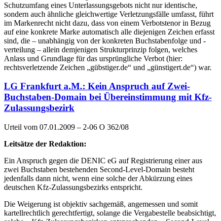
Schutzumfang eines Unterlassungsgebots nicht nur identische,
sondern auch ähnliche gleichwertige Verletzungsfälle umfasst, führt
im Markenrecht nicht dazu, dass von einem Verbotstenor in Bezug
auf eine konkrete Marke automatisch alle diejenigen Zeichen erfasst
sind, die – unabhängig von der konkreten Buchstabenfolge und -
verteilung – allein demjenigen Strukturprinzip folgen, welches
Anlass und Grundlage für das ursprüngliche Verbot (hier:
rechtsverletzende Zeichen „gübstiger.de“ und „günstigert.de“) war.
LG Frankfurt a.M.: Kein Anspruch auf Zwei-
Buchstaben-Domain bei Übereinstimmung mit Kfz-
Zulassungsbezirk
Urteil vom 07.01.2009 – 2-06 O 362/08
Leitsätze der Redaktion:
Ein Anspruch gegen die DENIC eG auf Registrierung einer aus
zwei Buchstaben bestehenden Second-Level-Domain besteht
jedenfalls dann nicht, wenn eine solche der Abkürzung eines
deutschen Kfz-Zulassungsbezirks entspricht.
Die Weigerung ist objektiv sachgemäß, angemessen und somit
kartellrechtlich gerechtfertigt, solange die Vergabestelle beabsichtigt,