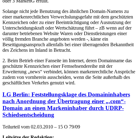
oder 3 MarkenG erfüllt.
Solange nicht jede Benutzung des ähnlichen Domain-Namens zu
einer markenrechtlichen Verwechslungsgefahr mit dem geschützten
Kennzeichen oder zu einer Beeinträchtigung oder Ausnutzung der
Unterscheidungskraft oder Wertschätzung führt – zB wenn auf der
darunter betriebenen Website Waren oder Dienstleistungen einer
völlig fremden Branche angeboten werden -, käme ein
Beseitigungsanspruch allenfalls bei einer überragenden Bekanntheit
des Zeichens im Inland in Betracht.
2. Beim Betrieb einer Fanseite im Internet, deren Domainname das
geschützte Kennzeichen einer Fernsehsendereihe mit der
Erweiterung „news“ verbindet, können markenrechtliche Ansprüche
zudem von vornherein ausscheiden, wenn die Seite außerhalb des
geschäftlichen Verkehrs genutzt wird.
LG Berlin: Feststellungsklage des Domaininhabers
nach Anordnung der Übertragung einer „.com“-
Domain an einen Markeninhaber durch UDRP-
Schiedsentscheidung
Teilurteil vom 02.03.2010 – 15 O 79/09
Leitsätze der Redaktion: