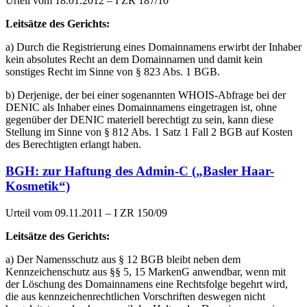
Urteil vom 18.01.2012 – I ZR 187/10
Leitsätze des Gerichts:
a) Durch die Registrierung eines Domainnamens erwirbt der Inhaber
kein absolutes Recht an dem Domainnamen und damit kein
sonstiges Recht im Sinne von § 823 Abs. 1 BGB.
b) Derjenige, der bei einer sogenannten WHOIS-Abfrage bei der
DENIC als Inhaber eines Domainnamens eingetragen ist, ohne
gegenüber der DENIC materiell berechtigt zu sein, kann diese
Stellung im Sinne von § 812 Abs. 1 Satz 1 Fall 2 BGB auf Kosten
des Berechtigten erlangt haben.
BGH: zur Haftung des Admin-C („Basler Haar-
Kosmetik“)
Urteil vom 09.11.2011 – I ZR 150/09
Leitsätze des Gerichts:
a) Der Namensschutz aus § 12 BGB bleibt neben dem
Kennzeichenschutz aus §§ 5, 15 MarkenG anwendbar, wenn mit
der Löschung des Domainnamens eine Rechtsfolge begehrt wird,
die aus kennzeichenrechtlichen Vorschriften deswegen nicht