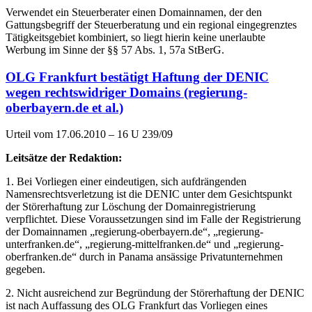
Verwendet ein Steuerberater einen Domainnamen, der den
Gattungsbegriff der Steuerberatung und ein regional eingegrenztes
Tätigkeitsgebiet kombiniert, so liegt hierin keine unerlaubte
Werbung im Sinne der §§ 57 Abs. 1, 57a StBerG.
OLG Frankfurt bestätigt Haftung der DENIC
wegen rechtswidriger Domains (regierung-
oberbayern.de et al.)
Urteil vom 17.06.2010 – 16 U 239/09
Leitsätze der Redaktion:
1. Bei Vorliegen einer eindeutigen, sich aufdrängenden
Namensrechtsverletzung ist die DENIC unter dem Gesichtspunkt
der Störerhaftung zur Löschung der Domainregistrierung
verpflichtet. Diese Voraussetzungen sind im Falle der Registrierung
der Domainnamen „regierung-oberbayern.de“, „regierung-
unterfranken.de“, „regierung-mittelfranken.de“ und „regierung-
oberfranken.de“ durch in Panama ansässige Privatunternehmen
gegeben.
2. Nicht ausreichend zur Begründung der Störerhaftung der DENIC
ist nach Auffassung des OLG Frankfurt das Vorliegen eines