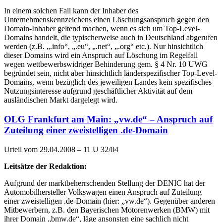
In einem solchen Fall kann der Inhaber des
Unternehmenskennzeichens einen Löschungsanspruch gegen den
Domain-Inhaber geltend machen, wenn es sich um Top-Level-
Domains handelt, die typischerweise auch in Deutschland abgerufen
werden (z.B. „.info“, „.eu“, „.net“, „.org“ etc.). Nur hinsichtlich
dieser Domains wird ein Anspruch auf Löschung im Regelfall
wegen wettbewerbswidriger Behinderung gem. § 4 Nr. 10 UWG
begründet sein, nicht aber hinsichtlich länderspezifischer Top-Level-
Domains, wenn bezüglich des jeweiligen Landes kein spezifisches
Nutzungsinteresse aufgrund geschäftlicher Aktivität auf dem
ausländischen Markt dargelegt wird.
OLG Frankfurt am Main: „vw.de“ – Anspruch auf
Zuteilung einer zweistelligen .de-Domain
Urteil vom 29.04.2008 – 11 U 32/04
Leitsätze der Redaktion:
Aufgrund der marktbeherrschenden Stellung der DENIC hat der
Automobilhersteller Volkswagen einen Anspruch auf Zuteilung
einer zweistelligen .de-Domain (hier: „vw.de“). Gegenüber anderen
Mitbewerbern, z.B. den Bayerischen Motorenwerken (BMW) mit
ihrer Domain „bmw.de“, läge ansonsten eine sachlich nicht