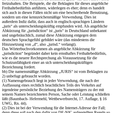
freizuhalten. Die Beispiele, die die Beklagten für dieses angebliche
Freihaltebedürfnis anführen, widerlegen es eher; denn es handelt
sich auch in diesen Fällen nicht um eine beschreibende Benutzung,
sondern um eine kennzeichenmäßige Verwendung. Dies ist
außerdem Indiz dafür, dass auch in englisch-sprachigen Ländern
„juris“ als unterscheidungskräftig empfunden wird. Als angebliche
Abkürzung für „jurisdiction“ ist „juris“ in Deutschland unbekannt
und ungebräuchlich, zumal diese Abkürzung entgegen dem
deutschen Sprachgefühl gebildet wäre (das mindestens die
Hinzusetzung von „d“, also „jurisd.“ verlangt).
Das Wörterbuchvorkommen als angebliche Abkürzung für
„jurisdiction“ begründet daher kein ernsthaftes Freihaltebedürfnis,
wie es die neuere Rechtsprechung als Voraussetzung für die
Schutzunfähigkeit einer an sich unterscheidungskräftigen
Bezeichnung fordert.
bb) Die namensmäßige Abkürzung „JURIS“ ist vom Beklagten zu
2) unbefugt gebraucht worden.
(1) Namensgebrauch liegt in jeder Verwendung, die nach der
Auffassung eines rechtlich beachtlichen Teils des Verkehrs auf
irgendeine persönliche Beziehung des Namensträgers zu der mit
seinem Namen bezeichneten Person, Sache oder Leistung schließen
läßt (Baumbach- Hefermehl, Wettbewerbsrecht, 17. Auflage, § 16
UWG, Rn. 44).
(2) Dies ist bei der Verwendung für die Internet-Adresse der Fall;
denn diese soll nach den dafür von DE-NIC aufgestellten Regeln so