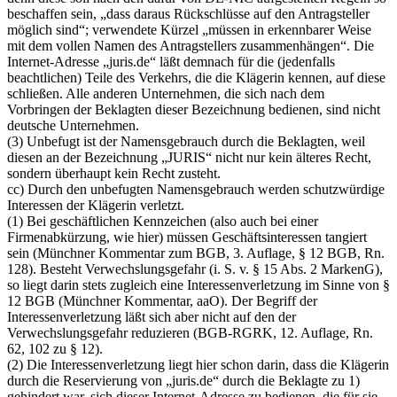
beschaffen sein, „dass daraus Rückschlüsse auf den Antragsteller
möglich sind“; verwendete Kürzel „müssen in erkennbarer Weise
mit dem vollen Namen des Antragstellers zusammenhängen“. Die
Internet-Adresse „juris.de“ läßt demnach für die (jedenfalls
beachtlichen) Teile des Verkehrs, die die Klägerin kennen, auf diese
schließen. Alle anderen Unternehmen, die sich nach dem
Vorbringen der Beklagten dieser Bezeichnung bedienen, sind nicht
deutsche Unternehmen.
(3) Unbefugt ist der Namensgebrauch durch die Beklagten, weil
diesen an der Bezeichnung „JURIS“ nicht nur kein älteres Recht,
sondern überhaupt kein Recht zusteht.
cc) Durch den unbefugten Namensgebrauch werden schutzwürdige
Interessen der Klägerin verletzt.
(1) Bei geschäftlichen Kennzeichen (also auch bei einer
Firmenabkürzung, wie hier) müssen Geschäftsinteressen tangiert
sein (Münchner Kommentar zum BGB, 3. Auflage, § 12 BGB, Rn.
128). Besteht Verwechslungsgefahr (i. S. v. § 15 Abs. 2 MarkenG),
so liegt darin stets zugleich eine Interessenverletzung im Sinne von §
12 BGB (Münchner Kommentar, aaO). Der Begriff der
Interessenverletzung läßt sich aber nicht auf den der
Verwechslungsgefahr reduzieren (BGB-RGRK, 12. Auflage, Rn.
62, 102 zu § 12).
(2) Die Interessenverletzung liegt hier schon darin, dass die Klägerin
durch die Reservierung von „juris.de“ durch die Beklagte zu 1)
gehindert war, sich dieser Internet-Adresse zu bedienen, die für sie,