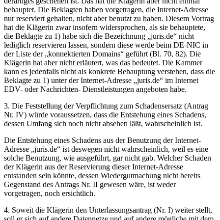
derartiges geschehen ist. Das hat die Klägerin aber nicht einmal
behauptet. Die Beklagten haben vorgetragen, die Internet-Adresse
nur reserviert gehalten, nicht aber benutzt zu haben. Diesem Vortrag
hat die Klägerin zwar insofern widersprochen, als sie behauptete,
die Beklagte zu 1) habe sich die Bezeichnung „juris.de“ nicht
lediglich reservieren lassen, sondern diese werde beim DE-NIC in
der Liste der „konnektierten Domains“ geführt (Bl. 70, 82). Die
Klägerin hat aber nicht erläutert, was das bedeutet. Die Kammer
kann es jedenfalls nicht als konkrete Behauptung verstehen, dass die
Beklagte zu 1) unter der Internet-Adresse „juris.de“ im Internet
EDV- oder Nachrichten- Dienstleistungen angeboten habe.
3. Die Feststellung der Verpflichtung zum Schadensersatz (Antrag
Nr. IV) würde voraussetzen, dass die Entstehung eines Schadens,
dessen Umfang sich noch nicht absehen läßt, wahrscheinlich ist.
Die Entstehung eines Schadens aus der Benutzung der Internet-
Adresse „juris.de“ ist deswegen nicht wahrscheinlich, weil es eine
solche Benutzung, wie ausgeführt, gar nicht gab. Welcher Schaden
der Klägerin aus der Reservierung dieser Internet-Adresse
entstanden sein könnte, dessen Wiedergutmachung nicht bereits
Gegenstand des Antrags Nr. II gewesen wäre, ist weder
vorgetragen, noch ersichtlich.
4. Soweit die Klägerin den Unterlassungsantrag (Nr. I) weiter stellt,
soll er sich auf andere Datennetze und auf andere mögliche mit dem