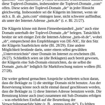
diese Toplevel-Domains, insbesondere die Toplevel-Domain „com“
offen. Diese seien der Toplevel-Domain „de“ in jeder Hinsicht
gleichwertig. Insbesondere sei die Klägerin im Internet, wenn sie
sich z. B. als „juris.com“ eintragen lasse, nicht schwerer auffindbar,
als unter der Internet-Adresse „juris.de“ (i. e. Bl. 21/27).
Die Klägerin könne mit ihrem Firmenbestandteil „juris“ auch eine
Domain unterhalb der Toplevel-Domain „de“ belegen. Tatsächlich
besitze sie seit einiger Zeit die Internet-Adresse „juris-sb.de“, wobei
„sb“, entsprechend den Empfehlungen von DE-NIC, für den Sitz
der Klägerin Saarbrücken stehe (Bl. 28/29). Eine andere
Möglichkeit bestünde darin, unter einem selbst gewählten
„Unterverzeichnis“ einer Domain im Internet zu erscheinen (Bl.
26/27). Schließlich seien sie (die Beklagten) auch bereit gewesen,
der Klägerin eine Sub-Domain einzurichten, da sie selbst die
Domain „juris.de“ lediglich für Marktforschung nutzen wollten (Bl.
27/28).
Die weiter geltend gemachten Ansprüche scheiterten schon daran,
dass die Beklagte zu 1) die streitige Domain nicht benutze. Aus der
Reservierung könne noch nicht einmal darauf geschlossen werden,
dass die Beklagte zu 1) diese Internet-Adresse benutzen werde. Die
Benutzung könne auch (nur) zusammen mit Sub-Domains erfolgen
– was erheblichen Einfluß auf die Beurteilung der
Verwechslungsgefahr hätte (z. B. „tempra.juris.de“). Es fehlten