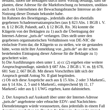
bestand, haben die Beklagten durch ihren Vortrag bestätigt, dass sie
planten, diese Adresse für die Marktforschung zu benutzen, unddass
auch ein Unternehmen der Bewachungsbranche Interesse an der
Nutzung dieser Domain bekundet habe.
Im Rahmen des Beseitigungs-, jedenfalls aber des ebenfalls
gegebenen Schadensersatzanspruches (aus § 823 Abs. 1 BGB i. V.
m. § 12 BGB; Palandt, aaO, § 12 BGB, Rn. 36) konnte die
Klägerin von der Beklagten zu 1) auch die Übertragung der
Internet-Adresse „juris.de“ verlangen. Dies stellt unter den
gegebenen organisatorischen Verhältnissen von DE-NIC die
einfachste Form dar, die Klägerin so zu stellen, wie sie gestanden
hätte, wenn nicht ihre Anmeldung von „juris.de“ an der schon
bestehenden Eintragung dieser Adresse für die Beklagte zu 1)
gescheitert wäre.
b) Die Ausführungen oben unter 1. a) cc (2) ergeben eine weitere
Anspruchsgrundlage, nämlich § 687 Abs. 2 BGB i. V. m. §§ 678,
681 Satz 2, 667 BGB. Mit diesen Vorschriften läßt sich der
Anspruch gemäß Antrag Nr. II glatt begründen.
c) Ob sich diese Ansprüche auch aus § 15 Abs. 2 oder 3 MarkenG,
aus § 14 Abs. 2, 5 und 6 MarkenG, entsprechend §§ 11, 17
MarkenG oder aus § 1 UWG ergeben, kann dahinstehen.
2. Der Anspruch auf Auskunft über unter der Internet-Adresse
„juris.de“ angebotene oder erbrachte EDV- und Nachrichten-
Dienstleistungen würde voraussetzen, dass jedenfalls in einem Fall