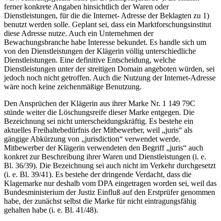
ferner konkrete Angaben hinsichtlich der Waren oder
Dienstleistungen, für die die Internet- Adresse der Beklagten zu 1)
benutzt werden solle. Geplant sei, dass ein Marktforschungsinstitut
diese Adresse nutze. Auch ein Unternehmen der
Bewachungsbranche habe Interesse bekundet. Es handle sich um
von den Dienstleistungen der Klägerin völlig unterschiedliche
Dienstleistungen. Eine definitive Entscheidung, welche
Dienstleistungen unter der streitigen Domain angeboten würden, sei
jedoch noch nicht getroffen. Auch die Nutzung der Internet-Adresse
wäre noch keine zeichenmäßige Benutzung.
Den Ansprüchen der Klägerin aus ihrer Marke Nr. 1 149 79C
stünde weiter die Löschungsreife dieser Marke entgegen. Die
Bezeichnung sei nicht unterscheidungskräftig. Es bestehe ein
aktuelles Freihaltebedürfnis der Mitbewerber, weil „juris“ als
gängige Abkürzung von „jurisdiction“ verwendet werde.
Mitbewerber der Klägerin verwendeten den Begriff „juris“ auch
konkret zur Beschreibung ihrer Waren und Dienstleistungen (i. e.
Bl. 36/39). Die Bezeichnung sei auch nicht im Verkehr durchgesetzt
(i. e. Bl. 39/41). Es bestehe der dringende Verdacht, dass die
Klagemarke nur deshalb vom DPA eingetragen worden sei, weil das
Bundesministerium der Justiz Einfluß auf den Erstprüfer genommen
habe, der zunächst selbst die Marke für nicht eintragungsfähig
gehalten habe (i. e. Bl. 41/48).