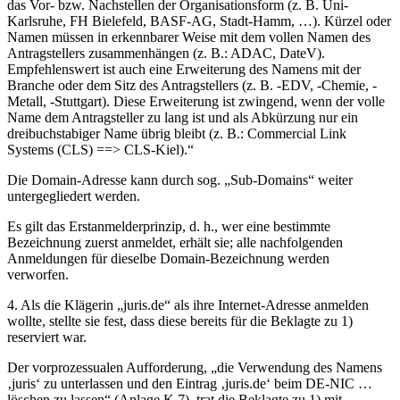
das Vor- bzw. Nachstellen der Organisationsform (z. B. Uni-
Karlsruhe, FH Bielefeld, BASF-AG, Stadt-Hamm, …). Kürzel oder
Namen müssen in erkennbarer Weise mit dem vollen Namen des
Antragstellers zusammenhängen (z. B.: ADAC, DateV).
Empfehlenswert ist auch eine Erweiterung des Namens mit der
Branche oder dem Sitz des Antragstellers (z. B. -EDV, -Chemie, -
Metall, -Stuttgart). Diese Erweiterung ist zwingend, wenn der volle
Name dem Antragsteller zu lang ist und als Abkürzung nur ein
dreibuchstabiger Name übrig bleibt (z. B.: Commercial Link
Systems (CLS) ==> CLS-Kiel).“
Die Domain-Adresse kann durch sog. „Sub-Domains“ weiter
untergegliedert werden.
Es gilt das Erstanmelderprinzip, d. h., wer eine bestimmte
Bezeichnung zuerst anmeldet, erhält sie; alle nachfolgenden
Anmeldungen für dieselbe Domain-Bezeichnung werden
verworfen.
4. Als die Klägerin „juris.de“ als ihre Internet-Adresse anmelden
wollte, stellte sie fest, dass diese bereits für die Beklagte zu 1)
reserviert war.
Der vorprozessualen Aufforderung, „die Verwendung des Namens
‚juris‘ zu unterlassen und den Eintrag ‚juris.de‘ beim DE-NIC …
löschen zu lassen“ (Anlage K 7), trat die Beklagte zu 1) mit