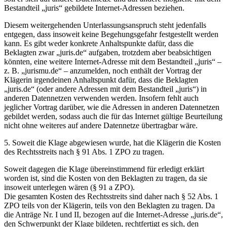
Bestandteil „juris“ gebildete Internet-Adressen beziehen.
Diesem weitergehenden Unterlassungsanspruch steht jedenfalls
entgegen, dass insoweit keine Begehungsgefahr festgestellt werden
kann. Es gibt weder konkrete Anhaltspunkte dafür, dass die
Beklagten zwar „juris.de“ aufgaben, trotzdem aber beabsichtigen
könnten, eine weitere Internet-Adresse mit dem Bestandteil „juris“ –
z. B. „jurismu.de“ – anzumelden, noch enthält der Vortrag der
Klägerin irgendeinen Anhaltspunkt dafür, dass die Beklagten
„juris.de“ (oder andere Adressen mit dem Bestandteil „juris“) in
anderen Datennetzen verwenden werden. Insofern fehlt auch
jeglicher Vortrag darüber, wie die Adressen in anderen Datennetzen
gebildet werden, sodass auch die für das Internet gültige Beurteilung
nicht ohne weiteres auf andere Datennetze übertragbar wäre.
5. Soweit die Klage abgewiesen wurde, hat die Klägerin die Kosten
des Rechtsstreits nach § 91 Abs. 1 ZPO zu tragen.
Soweit dagegen die Klage übereinstimmend für erledigt erklärt
worden ist, sind die Kosten von den Beklagten zu tragen, da sie
insoweit unterlegen wären (§ 91 a ZPO).
Die gesamten Kosten des Rechtsstreits sind daher nach § 52 Abs. 1
ZPO teils von der Klägerin, teils von den Beklagten zu tragen. Da
die Anträge Nr. I und II, bezogen auf die Internet-Adresse „juris.de“,
den Schwerpunkt der Klage bildeten, rechtfertigt es sich, den