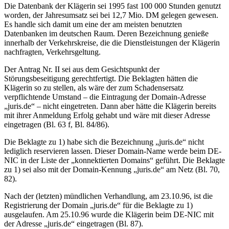
Die Datenbank der Klägerin sei 1995 fast 100 000 Stunden genutzt
worden, der Jahresumsatz sei bei 12,7 Mio. DM gelegen gewesen.
Es handle sich damit um eine der am meisten benutzten
Datenbanken im deutschen Raum. Deren Bezeichnung genieße
innerhalb der Verkehrskreise, die die Dienstleistungen der Klägerin
nachfragten, Verkehrsgeltung.
Der Antrag Nr. II sei aus dem Gesichtspunkt der
Störungsbeseitigung gerechtfertigt. Die Beklagten hätten die
Klägerin so zu stellen, als wäre der zum Schadensersatz
verpflichtende Umstand – die Eintragung der Domain-Adresse
„juris.de“ – nicht eingetreten. Dann aber hätte die Klägerin bereits
mit ihrer Anmeldung Erfolg gehabt und wäre mit dieser Adresse
eingetragen (Bl. 63 f, Bl. 84/86).
Die Beklagte zu 1) habe sich die Bezeichnung „juris.de“ nicht
lediglich reservieren lassen. Dieser Domain-Name werde beim DE-
NIC in der Liste der „konnektierten Domains“ geführt. Die Beklagte
zu 1) sei also mit der Domain-Kennung „juris.de“ am Netz (Bl. 70,
82).
Nach der (letzten) mündlichen Verhandlung, am 23.10.96, ist die
Registrierung der Domain „juris.de“ für die Beklagte zu 1)
ausgelaufen. Am 25.10.96 wurde die Klägerin beim DE-NIC mit
der Adresse „juris.de“ eingetragen (Bl. 87).