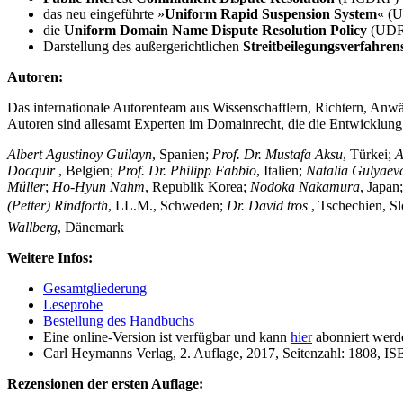
das neu eingeführte »
Uniform Rapid Suspension System
« (
die
Uniform Domain Name Dispute Resolution Policy
(UDRP
Darstellung des außergerichtlichen
Streitbeilegungsverfahren
Autoren:
Das internationale Autorenteam aus Wissenschaftlern, Richtern, Anwä
Autoren sind allesamt Experten im Domainrecht, die die Entwicklun
Albert Agustinoy Guilayn
, Spanien;
Prof. Dr. Mustafa Aksu
, Türkei;
A
Docquir
, Belgien;
Prof. Dr. Philipp Fabbio
, Italien;
Natalia Gulyaev
Müller
;
Ho-Hyun Nahm
, Republik Korea;
Nodoka Nakamura
, Japan
(Petter) Rindforth
, LL.M., Schweden;
Dr. David tros
, Tschechien, S
Wallberg
, Dänemark
Weitere Infos:
Gesamtgliederung
Leseprobe
Bestellung des Handbuchs
Eine online-Version ist verfügbar und kann
hier
abonniert werd
Carl Heymanns Verlag, 2. Auflage, 2017, Seitenzahl: 1808, I
Rezensionen der ersten Auflage: