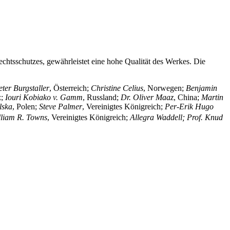
chtsschutzes, gewährleistet eine hohe Qualität des Werkes. Die
eter Burgstaller
, Österreich;
Christine Celius
, Norwegen;
Benjamin
z;
Iouri Kobiako v. Gamm
, Russland;
Dr. Oliver Maaz
, China;
Martin
lska
, Polen;
Steve Palmer
, Vereinigtes Königreich;
Per-Erik Hugo
lliam R. Towns
, Vereinigtes Königreich;
Allegra Waddell; Prof. Knud