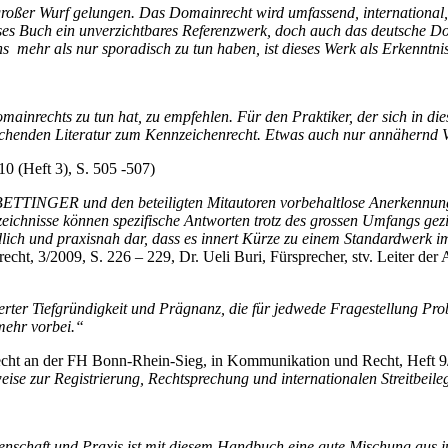
roßer Wurf gelungen. Das Domainrecht wird umfassend, international, 
eses Buch ein unverzichtbares Referenzwerk, doch auch das deutsche Dom
 mehr als nur sporadisch zu tun haben, ist dieses Werk als Erkenntnis
inrechts zu tun hat, zu empfehlen. Für den Praktiker, der sich in dies
gleichenden Literatur zum Kennzeichenrecht. Etwas auch nur annähernd 
0 (Heft 3), S. 505 -507)
 BETTINGER und den beteiligten Mitautoren vorbehaltlose Anerkennun
zeichnisse können spezifische Antworten trotz des grossen Umfangs ge
lich und praxisnah dar, dass es innert Kürze zu einem Standardwerk 
recht, 3/2009, S. 226 – 229, Dr. Ueli Buri, Fürsprecher, stv. Leiter der
ter Tiefgründigkeit und Prägnanz, die für jedwede Fragestellung Pro
 mehr vorbei.“
recht an der FH Bonn-Rhein-Sieg, in Kommunikation und Recht, Heft 9
ise zur Registrierung, Rechtsprechung und internationalen Streitbeil
enschaft und Praxis ist mit diesem Handbuch eine gute Mischung aus ju