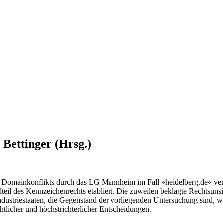
 Bettinger (Hrsg.)
sten Domainkonﬂikts durch das LG Mannheim im Fall »heidelberg.de« v
ndteil des Kennzeichenrechts etabliert. Die zuweilen beklagte Rechtsu
striestaaten, die Gegenstand der vorliegenden Untersuchung sind, w
tlicher und höchstrichterlicher Entscheidungen.