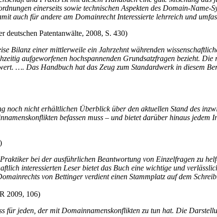
rdnungen einerseits sowie technischen Aspekten des Domain-Name-Sys
amit auch für andere am Domainrecht Interessierte lehrreich und umfa
er deutschen Patentanwälte, 2008, S. 430)
se Bilanz einer mittlerweile ein Jahrzehnt währenden wissenschaftlic
ichzeitig aufgeworfenen hochspannenden Grundsatzfragen bezieht. Die 
zwert. …. Das Handbuch hat das Zeug zum Standardwerk in diesem Ber
g noch nicht erhältlichen Überblick über den aktuellen Stand des inzw
innamenskonflikten befassen muss – und bietet darüber hinaus jedem I
)
raktiker bei der ausführlichen Beantwortung von Einzelfragen zu hel
tlich interessierten Leser bietet das Buch eine wichtige und verläss
mainrechts von Bettinger verdient einen Stammplatz auf dem Schreibt
nR 2009, 106)
uss für jeden, der mit Domainnamenskonflikten zu tun hat. Die Darstellu