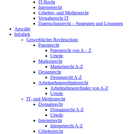
IT-Recht
Internetrecht
Urheber- und Medienrecht
Vergaberecht IT
Datenschutzrecht – Strategien und Lösungen
Anwälte
Infothek
Gewerblicher Rechtsschutz
Patentrecht
Patentrecht von A – Z
Urteile
Markenrecht
Markenrecht A-Z
Designrecht
Designrecht A-Z
Arbeitnehmererfinderrecht
Arbeitnehmererfinder von A-Z
Urteile
IT- und Medienrecht
Domainrecht
Domainrecht A-Z
Urteile
Internetrecht
Internetrecht A-Z
Urheberrecht