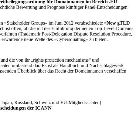
reitbeilegungsordnung für Domainnamen im Bereich .EU
e rechtliche Bewertung und Prognose künftiger Panel-Entscheidungen
 »Stakeholder Groups« im Juni 2012 verabschiedete »
New gTLD
h ist offen, ob die mit der Einführung der neuen Top-Level-Domains
sverfahren (Trademark Post-Delegation Dispute Resolution Procedure,
erwartende neue Welle des »Cybersquatting« zu bieten.
und die von ihr „rights protection mechanisms“ und
estaaten umfassend dar. Es ist als Handbuch und Nachschlagewerk
umfassenden Überblick über das Recht der Domainnamen verschaffen
 Japan, Russland, Schweiz und EU-Mitgliedsstaaten)
tscheidungen der ICANN