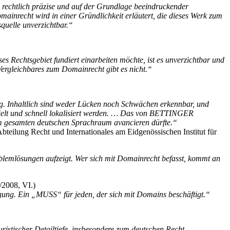
rechtlich präzise und auf der Grundlage beeindruckender
ainrecht wird in einer Gründlichkeit erläutert, die dieses Werk zum
quelle unverzichtbar.“
es Rechtsgebiet fundiert einarbeiten möchte, ist es unverzichtbar und
Vergleichbares zum Domainrecht gibt es nicht.“
g. Inhaltlich sind weder Lücken noch Schwächen erkennbar, und
zielt und schnell lokalisiert werden. … Das von BETTINGER
im gesamten deutschen Sprachraum avancieren dürfte.“
 Abteilung Recht und Internationales am Eidgenössischen Institut für
blemlösungen aufzeigt. Wer sich mit Domainrecht befasst, kommt an
/2008, VI.)
egung. Ein „MUSS“ für jeden, der sich mit Domains beschäftigt.“
ristischer Detailtiefe, insbesondere zum deutschen Recht,