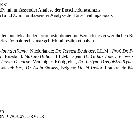
URS)
) mit umfassender Analyse der Entscheidungspraxis
s für .EU
mit umfassender Analyse der Entscheidungspraxis
lten und Mitarbeitern von Institutionen im Bereich des gewerblichen Re
g des Domainrechts maßgeblich mitbestimmt haben.
donna Alkema
, Niederlande;
Dr. Torsten Bettinger
, LL.M.;
Prof. Dr. P
a
, Russland;
Makoto Hattori
, LL.M., Japan;
Dr. Gallus Joller
, Schwei
;
Dawn Osborne
, Vereinigtes Königreich;
Dr. Justyna Ozegalska-Tryba
lowakei;
Prof. Dr. Alain Strowel,
Belgien;
David Taylor
, Frankreich;
Wi
en
SBN: 978-3-452-28261-3