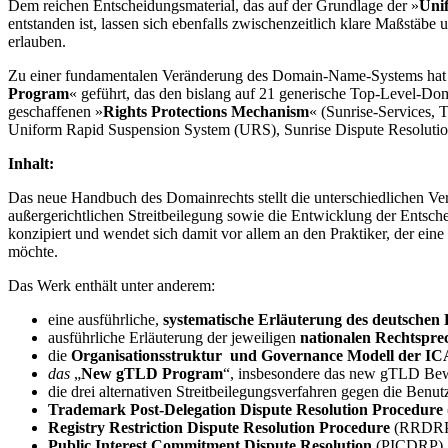
Dem reichen Entscheidungsmaterial, das auf der Grundlage der »
Uni
entstanden ist, lassen sich ebenfalls zwischenzeitlich klare Maßstäb
erlauben.
Zu einer fundamentalen Veränderung des Domain-Name-Systems hat 
Program
« geführt, das den bislang auf 21 generische Top-Level-D
geschaffenen »
Rights Protections Mechanism
« (Sunrise-Services, 
Uniform Rapid Suspension System (URS), Sunrise Dispute Resolution
Inhalt:
Das neue Handbuch des Domainrechts stellt die unterschiedlichen Ve
außergerichtlichen Streitbeilegung sowie die Entwicklung der Entsch
konzipiert und wendet sich damit vor allem an den Praktiker, der ei
möchte.
Das Werk enthält unter anderem:
eine ausführliche,
systematische Erläuterung des deutschen
ausführliche Erläuterung der jeweiligen
nationalen Rechtspre
die
Organisationsstruktur und Governance Modell der 
das
„
New gTLD Program
“, insbesondere das new gTLD Bew
die drei alternativen Streitbeilegungsverfahren gegen die Be
Trademark Post-Delegation Dispute Resolution Procedure
Registry Restriction Dispute Resolution Procedure
(RRDR
Public Interest Commitment Dispute Resolution
(PICDRP)