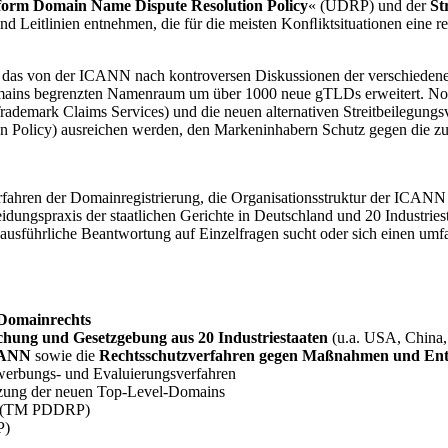
form Domain Name Dispute Resolution Policy
« (UDRP) und der
St
e und Leitlinien entnehmen, die für die meisten Konﬂiktsituationen ein
das von der ICANN nach kontroversen Diskussionen der verschiedenen
omains begrenzten Namenraum um über 1000 neue gTLDs erweitert. Noc
Trademark Claims Services) und die neuen alternativen Streitbeilegung
 Policy) ausreichen werden, den Markeninhabern Schutz gegen die zu 
rfahren der Domainregistrierung, die Organisationsstruktur der ICANN 
eidungspraxis der staatlichen Gerichte in Deutschland und 20 Industri
ne ausführliche Beantwortung auf Einzelfragen sucht oder sich einen 
 Domainrechts
chung und Gesetzgebung aus 20 Industriestaaten
(u.a. USA, China,
ICANN
sowie die
Rechtsschutzverfahren gegen Maßnahmen und En
erbungs- und Evaluierungsverfahren
nutzung der neuen Top-Level-Domains
(TM PDDRP)
P)