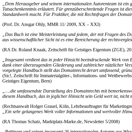
„Dem Herausgeber und seinem internationalen Autorenteam ist ein g
Tatsachenkenntnis erläutert. Für grenzüberschreitende Fragen ist di
Standardwerk macht. Für Praktiker, die mit Rechtsfragen der Domains
(Prof. Dr. Ansgar Ohly, MMR 11/ 2009, XX – XXI)
„Das Buch ist eine Meisterleistung und jedem, der mit Fragen des Doma
aus wissenschaftlicher Sicht ist es eine Bereicherung der rechtsver
(RA Dr. Roland Knaak, Zeitschrift für Geistiges Eigentum (ZGE), 201
„Insgesamt verdient das in jeder Hinsicht beeindruckende Werk von
dank einer überzeugenden Gliederung und zahlreicher nützlicher Ver
vorgelegte Handbuch stellt das Domainrecht derart umfassend, gründ
(Sic!, Zeitschrift für Immaterialgüter-, Informations- und Wettbewerbs
Geistiges Eigentum, Bern)
„….die umfassendste Darstellung des Domainrechts mit bemerkenswer
diesem Handbuch, das in jeglicher Hinsicht sein Geld wert ist, nicht
(Rechtsanwalt Holger Grauel, Köln, Lehrbeauftragter für Marketing
„Ein sehr gelungenes Werk voller Informationen und wertvoller Hinwe
(RA Thomas Schatz, Marktplatz-Marke.de, Newsletter 5/2008)
„Bettinger und seinen insgesamt 26 internationalen Autoren aus Wiss