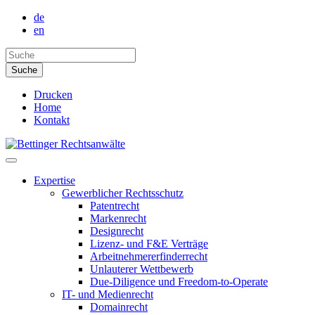
de
en
Drucken
Home
Kontakt
Expertise
Gewerblicher Rechtsschutz
Patentrecht
Markenrecht
Designrecht
Lizenz- und F&E Verträge
Arbeitnehmererfinderrecht
Unlauterer Wettbewerb
Due-Diligence und Freedom-to-Operate
IT- und Medienrecht
Domainrecht