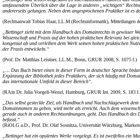
umfassendem Überlick über die Lage in anderen „wichtigen“ Rechtso
andererseits gelungen. Neben dem angesprochenen Praktiker ist es d
(Rechtsanwalt Tobias Haar, LL.M (Rechtsinformatik), Mitteilungen d
„Bettinger zieht mit dem Handbuch des Domainrechts in gewisser Wei
Wissenschaft und Praxis auf der hohen praktischen Relevanz bei gle
kongenial ab und verleihen dem Werk seinen hohen praktischen Nut
der Praxis entwickeln.“
(Prof. Dr. Matthias Leistner, LL.M., Bonn, GRUR 2008, S. 1075 f.)
„… Das Buch bietet einen in dieser Form in deutscher Sprache bislan
Ergänzung der Bibliothek jedes Praktikers, der sich häufig mit Doma
das internationale Umfeld in dieser Bereich“.
(RAin Dr. Julia Voegeli-Wenzl, Hamburg, GRUR Int. 2009, S. 183 f.
„Das selbst gesteckte Ziel, als Handbuch und Nachschlagewerk dem P
Domainnamen zu geben, wird mehr als erreicht. Auch dem wissenschaf
gerade auch in anderen Rechtsordnungen, geht. Das Handbuch des Do
befasst.“
(RiOLG a.D., Prof. Dr. Olaf Sosnitza, Universität Würzburg, Marke
„Bettinger hat ein opulentes Werke vorgelegt. Es ist zweifellos ein M