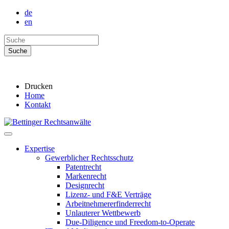
de
en
Drucken
Home
Kontakt
Expertise
Gewerblicher Rechtsschutz
Patentrecht
Markenrecht
Designrecht
Lizenz- und F&E Verträge
Arbeitnehmererfinderrecht
Unlauterer Wettbewerb
Due-Diligence und Freedom-to-Operate