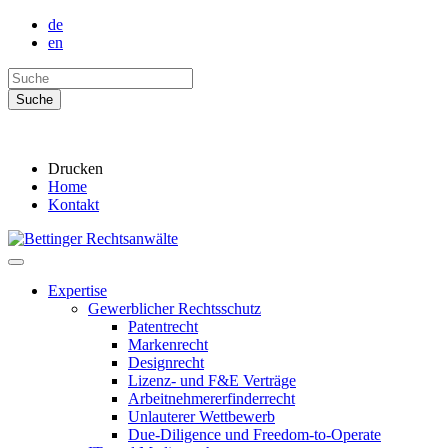
de
en
Drucken
Home
Kontakt
Expertise
Gewerblicher Rechtsschutz
Patentrecht
Markenrecht
Designrecht
Lizenz- und F&E Verträge
Arbeitnehmererfinderrecht
Unlauterer Wettbewerb
Due-Diligence und Freedom-to-Operate