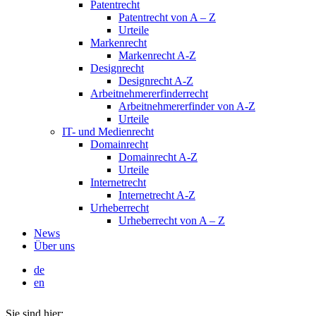
Patentrecht
Patentrecht von A – Z
Urteile
Markenrecht
Markenrecht A-Z
Designrecht
Designrecht A-Z
Arbeitnehmererfinderrecht
Arbeitnehmererfinder von A-Z
Urteile
IT- und Medienrecht
Domainrecht
Domainrecht A-Z
Urteile
Internetrecht
Internetrecht A-Z
Urheberrecht
Urheberrecht von A – Z
News
Über uns
de
en
Sie sind hier: