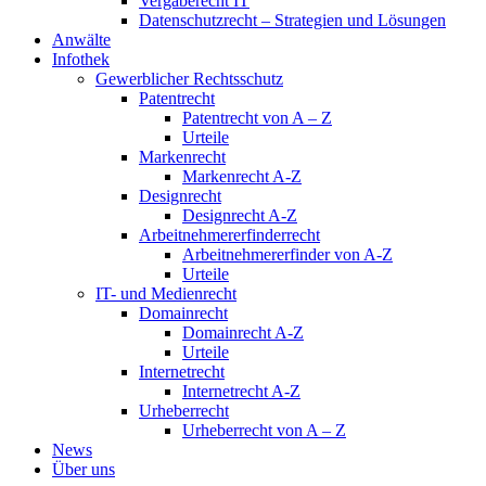
Vergaberecht IT
Datenschutzrecht – Strategien und Lösungen
Anwälte
Infothek
Gewerblicher Rechtsschutz
Patentrecht
Patentrecht von A – Z
Urteile
Markenrecht
Markenrecht A-Z
Designrecht
Designrecht A-Z
Arbeitnehmererfinderrecht
Arbeitnehmererfinder von A-Z
Urteile
IT- und Medienrecht
Domainrecht
Domainrecht A-Z
Urteile
Internetrecht
Internetrecht A-Z
Urheberrecht
Urheberrecht von A – Z
News
Über uns