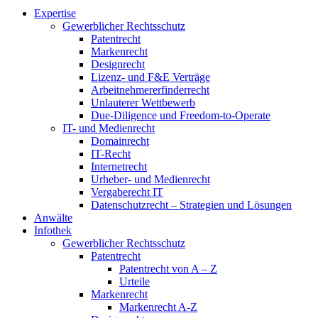
Expertise
Gewerblicher Rechtsschutz
Patentrecht
Markenrecht
Designrecht
Lizenz- und F&E Verträge
Arbeitnehmererfinderrecht
Unlauterer Wettbewerb
Due-Diligence und Freedom-to-Operate
IT- und Medienrecht
Domainrecht
IT-Recht
Internetrecht
Urheber- und Medienrecht
Vergaberecht IT
Datenschutzrecht – Strategien und Lösungen
Anwälte
Infothek
Gewerblicher Rechtsschutz
Patentrecht
Patentrecht von A – Z
Urteile
Markenrecht
Markenrecht A-Z