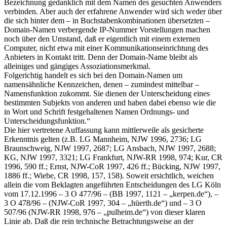
Bezeichnung gedanklich mit dem Namen des gesuchten Anwenders
verbinden. Aber auch der erfahrene Anwender wird sich weder über
die sich hinter dem – in Buchstabenkombinationen übersetzten –
Domain-Namen verbergende IP-Nummer Vorstellungen machen
noch über den Umstand, daß er eigentlich mit einem externen
Computer, nicht etwa mit einer Kommunikationseinrichtung des
Anbieters in Kontakt tritt. Denn der Domain-Name bleibt als
alleiniges und gängiges Assoziationsmerkmal.
Folgerichtig handelt es sich bei den Domain-Namen um
namensähnliche Kennzeichen, denen – zumindest mittelbar –
Namensfunktion zukommt. Sie dienen der Unterscheidung eines
bestimmten Subjekts von anderen und haben dabei ebenso wie die
in Wort und Schrift festgehaltenen Namen Ordnungs- und
Unterscheidungsfunktion.“
Die hier vertretene Auffassung kann mittlerweile als gesicherte
Erkenntnis gelten (z.B. LG Mannheim, NJW 1996, 2736; LG
Braunschweig, NJW 1997, 2687; LG Ansbach, NJW 1997, 2688;
KG, NJW 1997, 3321; LG Frankfurt, NJW-RR 1998, 974; Kur, CR
1996, 590 ff.; Ernst, NJW-CoR 1997, 426 ff.; Bücking, NJW 1997,
1886 ff.; Wiebe, CR 1998, 157, 158). Soweit ersichtlich, weichen
allein die vom Beklagten angeführten Entscheidungen des LG Köln
vom 17.12.1996 – 3 O 477/96 – (BB 1997, 1121 – „kerpen.de“), –
3 O 478/96 – (NJW-CoR 1997, 304 – „hüerth.de“) und – 3 O
507/96 (NJW-RR 1998, 976 – „pulheim.de“) von dieser klaren
Linie ab. Daß die rein technische Betrachtungsweise an der