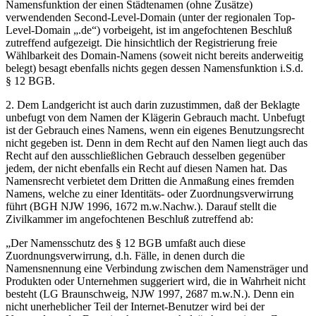
Namensfunktion der einen Städtenamen (ohne Zusätze)
verwendenden Second-Level-Domain (unter der regionalen Top-
Level-Domain „.de“) vorbeigeht, ist im angefochtenen Beschluß
zutreffend aufgezeigt. Die hinsichtlich der Registrierung freie
Wählbarkeit des Domain-Namens (soweit nicht bereits anderweitig
belegt) besagt ebenfalls nichts gegen dessen Namensfunktion i.S.d.
§ 12 BGB.
2. Dem Landgericht ist auch darin zuzustimmen, daß der Beklagte
unbefugt von dem Namen der Klägerin Gebrauch macht. Unbefugt
ist der Gebrauch eines Namens, wenn ein eigenes Benutzungsrecht
nicht gegeben ist. Denn in dem Recht auf den Namen liegt auch das
Recht auf den ausschließlichen Gebrauch desselben gegenüber
jedem, der nicht ebenfalls ein Recht auf diesen Namen hat. Das
Namensrecht verbietet dem Dritten die Anmaßung eines fremden
Namens, welche zu einer Identitäts- oder Zuordnungsverwirrung
führt (BGH NJW 1996, 1672 m.w.Nachw.). Darauf stellt die
Zivilkammer im angefochtenen Beschluß zutreffend ab:
„Der Namensschutz des § 12 BGB umfaßt auch diese
Zuordnungsverwirrung, d.h. Fälle, in denen durch die
Namensnennung eine Verbindung zwischen dem Namensträger und
Produkten oder Unternehmen suggeriert wird, die in Wahrheit nicht
besteht (LG Braunschweig, NJW 1997, 2687 m.w.N.). Denn ein
nicht unerheblicher Teil der Internet-Benutzer wird bei der