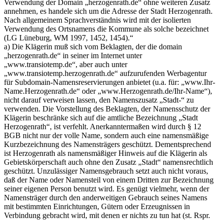
Verwendung der Domain „herzogenrath.de“ ohne weiteren Zusatz
annehmen, es handele sich um die Adresse der Stadt Herzogenrath.
Nach allgemeinem Sprachverständnis wird mit der isolierten
Verwendung des Ortsnamens die Kommune als solche bezeichnet
(LG Lüneburg, WM 1997, 1452, 1454).“
a) Die Klägerin muß sich vom Beklagten, der die domain
„herzogenrath.de“ in seiner im Internet unter
„www.transiotemp.de“, aber auch unter
„www.transiotemp.herzogenrath.de“ aufzurufenden Werbagentur
für Subdomain-Namensreservierungen anbietet (u.a. für: „www.Ihr-
Name.Herzogenrath.de“ oder „www.Herzogenrath.de/Ihr-Name“),
nicht darauf verweisen lassen, den Namenszusatz „Stadt-“ zu
verwenden. Die Vorstellung des Beklagten, der Namensschutz der
Klägerin beschränke sich auf die amtliche Bezeichnung „Stadt
Herzogenrath“, ist verfehlt. Anerkanntermaßen wird durch § 12
BGB nicht nur der volle Name, sondern auch eine namensmäßige
Kurzbezeichnung des Namensträgers geschützt. Dementsprechend
ist Herzogenrath als namensmäßiger Hinweis auf die Klägerin als
Gebietskörperschaft auch ohne den Zusatz „Stadt“ namensrechtlich
geschützt. Unzulässiger Namensgebrauch setzt auch nicht voraus,
daß der Name oder Namensteil von einem Dritten zur Bezeichnung
seiner eigenen Person benutzt wird. Es genügt vielmehr, wenn der
Namensträger durch den anderweitigen Gebrauch seines Namens
mit bestimmten Einrichtungen, Gütern oder Erzeugnissen in
Verbindung gebracht wird, mit denen er nichts zu tun hat (st. Rspr.