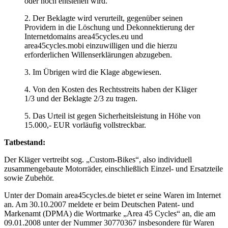
oder noch entstehen wird.
2. Der Beklagte wird verurteilt, gegenüber seinen
Providern in die Löschung und Dekonnektierung der
Internetdomains area45cycles.eu und
area45cycles.mobi einzuwilligen und die hierzu
erforderlichen Willenserklärungen abzugeben.
3. Im Übrigen wird die Klage abgewiesen.
4. Von den Kosten des Rechtsstreits haben der Kläger
1/3 und der Beklagte 2/3 zu tragen.
5. Das Urteil ist gegen Sicherheitsleistung in Höhe von
15.000,- EUR vorläufig vollstreckbar.
Tatbestand:
Der Kläger vertreibt sog. „Custom-Bikes“, also individuell
zusammengebaute Motorräder, einschließlich Einzel- und Ersatzteile
sowie Zubehör.
Unter der Domain area45cycles.de bietet er seine Waren im Internet
an. Am 30.10.2007 meldete er beim Deutschen Patent- und
Markenamt (DPMA) die Wortmarke „Area 45 Cycles“ an, die am
09.01.2008 unter der Nummer 30770367 insbesondere für Waren