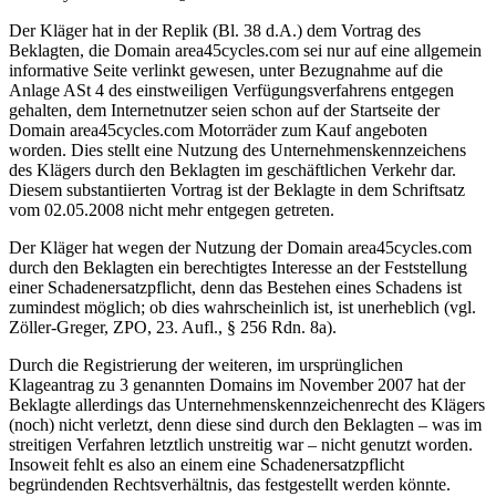
Der Kläger hat in der Replik (Bl. 38 d.A.) dem Vortrag des
Beklagten, die Domain area45cycles.com sei nur auf eine allgemein
informative Seite verlinkt gewesen, unter Bezugnahme auf die
Anlage ASt 4 des einstweiligen Verfügungsverfahrens entgegen
gehalten, dem Internetnutzer seien schon auf der Startseite der
Domain area45cycles.com Motorräder zum Kauf angeboten
worden. Dies stellt eine Nutzung des Unternehmenskennzeichens
des Klägers durch den Beklagten im geschäftlichen Verkehr dar.
Diesem substantiierten Vortrag ist der Beklagte in dem Schriftsatz
vom 02.05.2008 nicht mehr entgegen getreten.
Der Kläger hat wegen der Nutzung der Domain area45cycles.com
durch den Beklagten ein berechtigtes Interesse an der Feststellung
einer Schadenersatzpflicht, denn das Bestehen eines Schadens ist
zumindest möglich; ob dies wahrscheinlich ist, ist unerheblich (vgl.
Zöller-Greger, ZPO, 23. Aufl., § 256 Rdn. 8a).
Durch die Registrierung der weiteren, im ursprünglichen
Klageantrag zu 3 genannten Domains im November 2007 hat der
Beklagte allerdings das Unternehmenskennzeichenrecht des Klägers
(noch) nicht verletzt, denn diese sind durch den Beklagten – was im
streitigen Verfahren letztlich unstreitig war – nicht genutzt worden.
Insoweit fehlt es also an einem eine Schadenersatzpflicht
begründenden Rechtsverhältnis, das festgestellt werden könnte.