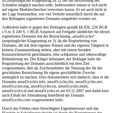
zu (ursprünglicher Klageantrag zu 2), der die Bezifferung des
Schadens möglich machen solle. Insbesondere müsse er sich nicht
auf eigene Marktrecherchen verweisen lassen. Er sei auch nicht in
der Lage festzustellen, wie viel Verkehr tatsächlich durch die auf
den Beklagten registrierten Domains umgeleitet worden sei.
Außerdem habe er gegen den Beklagten gemäß §§ 826, 226 BGB
i.V.m. § 249 S. 1 BGB Anspruch auf Freigabe sämtlicher für diesen
registrierten Domains mit der Bezeichnung „area45cycles“
(ursprünglicher Klageantrag zu 3), da die Registrierung von
Domains, die mit dem eigenen Namen und der eigenen Tätigkeit in
keinem Zusammenhang stehen, aber mit einem fremden
Kennzeichenrecht gleichlauten, eine schikanöse und sittenwidrige
Behinderung sei. Der Kläger behauptet, der Beklagte habe die
Registrierung der Domains ausschließlich mit dem Ziel
vorgenommen, ihm als Zeicheninhaber die Nutzung der für ihn
geschützten Bezeichnung für eigene geschäftliche Zwecke
unmöglich zu machen. Dies dokumentiere sich dadurch, dass er die
Domains area45cycles.info, area45cycles.biz, area45cycles.net,
area45cycles.org, area45cycles.eu, area45cycles.mobi,
area45cycles.nl und area45cycles.es am 03.11.2007 und damit kurz
nach Erhalt der Abmahnung betreffend die Domain
area45cycles.com vorgenommen habe.
Durch das Fehlen eines berechtigten Eigeninteresses und das
Handeln in Schädigungsabsicht sei durch die Registrierung der