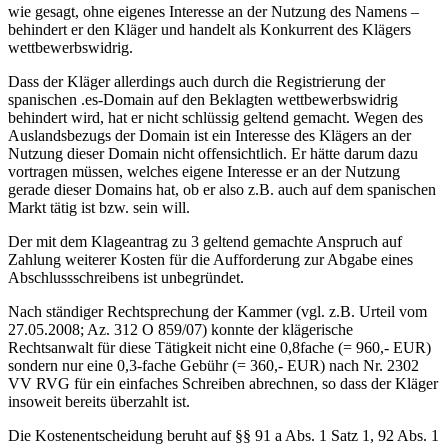
wie gesagt, ohne eigenes Interesse an der Nutzung des Namens –
behindert er den Kläger und handelt als Konkurrent des Klägers
wettbewerbswidrig.
Dass der Kläger allerdings auch durch die Registrierung der
spanischen .es-Domain auf den Beklagten wettbewerbswidrig
behindert wird, hat er nicht schlüssig geltend gemacht. Wegen des
Auslandsbezugs der Domain ist ein Interesse des Klägers an der
Nutzung dieser Domain nicht offensichtlich. Er hätte darum dazu
vortragen müssen, welches eigene Interesse er an der Nutzung
gerade dieser Domains hat, ob er also z.B. auch auf dem spanischen
Markt tätig ist bzw. sein will.
Der mit dem Klageantrag zu 3 geltend gemachte Anspruch auf
Zahlung weiterer Kosten für die Aufforderung zur Abgabe eines
Abschlussschreibens ist unbegründet.
Nach ständiger Rechtsprechung der Kammer (vgl. z.B. Urteil vom
27.05.2008; Az. 312 O 859/07) konnte der klägerische
Rechtsanwalt für diese Tätigkeit nicht eine 0,8fache (= 960,- EUR)
sondern nur eine 0,3-fache Gebühr (= 360,- EUR) nach Nr. 2302
VV RVG für ein einfaches Schreiben abrechnen, so dass der Kläger
insoweit bereits überzahlt ist.
Die Kostenentscheidung beruht auf §§ 91 a Abs. 1 Satz 1, 92 Abs. 1