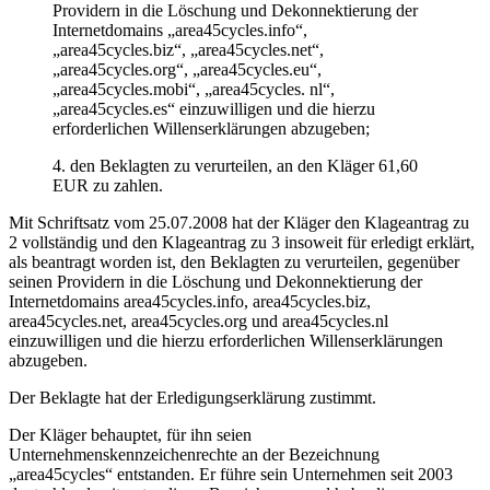
Providern in die Löschung und Dekonnektierung der
Internetdomains „area45cycles.info“,
„area45cycles.biz“, „area45cycles.net“,
„area45cycles.org“, „area45cycles.eu“,
„area45cycles.mobi“, „area45cycles. nl“,
„area45cycles.es“ einzuwilligen und die hierzu
erforderlichen Willenserklärungen abzugeben;
4. den Beklagten zu verurteilen, an den Kläger 61,60
EUR zu zahlen.
Mit Schriftsatz vom 25.07.2008 hat der Kläger den Klageantrag zu
2 vollständig und den Klageantrag zu 3 insoweit für erledigt erklärt,
als beantragt worden ist, den Beklagten zu verurteilen, gegenüber
seinen Providern in die Löschung und Dekonnektierung der
Internetdomains area45cycles.info, area45cycles.biz,
area45cycles.net, area45cycles.org und area45cycles.nl
einzuwilligen und die hierzu erforderlichen Willenserklärungen
abzugeben.
Der Beklagte hat der Erledigungserklärung zustimmt.
Der Kläger behauptet, für ihn seien
Unternehmenskennzeichenrechte an der Bezeichnung
„area45cycles“ entstanden. Er führe sein Unternehmen seit 2003