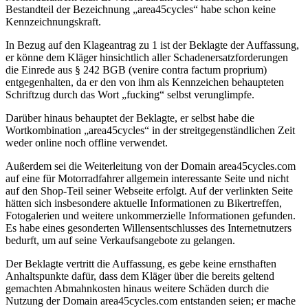
Bestandteil der Bezeichnung „area45cycles“ habe schon keine
Kennzeichnungskraft.
In Bezug auf den Klageantrag zu 1 ist der Beklagte der Auffassung,
er könne dem Kläger hinsichtlich aller Schadenersatzforderungen
die Einrede aus § 242 BGB (venire contra factum proprium)
entgegenhalten, da er den von ihm als Kennzeichen behaupteten
Schriftzug durch das Wort „fucking“ selbst verunglimpfe.
Darüber hinaus behauptet der Beklagte, er selbst habe die
Wortkombination „area45cycles“ in der streitgegenständlichen Zeit
weder online noch offline verwendet.
Außerdem sei die Weiterleitung von der Domain area45cycles.com
auf eine für Motorradfahrer allgemein interessante Seite und nicht
auf den Shop-Teil seiner Webseite erfolgt. Auf der verlinkten Seite
hätten sich insbesondere aktuelle Informationen zu Bikertreffen,
Fotogalerien und weitere unkommerzielle Informationen gefunden.
Es habe eines gesonderten Willensentschlusses des Internetnutzers
bedurft, um auf seine Verkaufsangebote zu gelangen.
Der Beklagte vertritt die Auffassung, es gebe keine ernsthaften
Anhaltspunkte dafür, dass dem Kläger über die bereits geltend
gemachten Abmahnkosten hinaus weitere Schäden durch die
Nutzung der Domain area45cycles.com entstanden seien; er mache