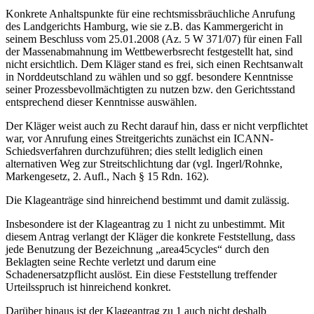
Konkrete Anhaltspunkte für eine rechtsmissbräuchliche Anrufung
des Landgerichts Hamburg, wie sie z.B. das Kammergericht in
seinem Beschluss vom 25.01.2008 (Az. 5 W 371/07) für einen Fall
der Massenabmahnung im Wettbewerbsrecht festgestellt hat, sind
nicht ersichtlich. Dem Kläger stand es frei, sich einen Rechtsanwalt
in Norddeutschland zu wählen und so ggf. besondere Kenntnisse
seiner Prozessbevollmächtigten zu nutzen bzw. den Gerichtsstand
entsprechend dieser Kenntnisse auswählen.
Der Kläger weist auch zu Recht darauf hin, dass er nicht verpflichtet
war, vor Anrufung eines Streitgerichts zunächst ein ICANN-
Schiedsverfahren durchzuführen; dies stellt lediglich einen
alternativen Weg zur Streitschlichtung dar (vgl. Ingerl/Rohnke,
Markengesetz, 2. Aufl., Nach § 15 Rdn. 162).
Die Klageanträge sind hinreichend bestimmt und damit zulässig.
Insbesondere ist der Klageantrag zu 1 nicht zu unbestimmt. Mit
diesem Antrag verlangt der Kläger die konkrete Feststellung, dass
jede Benutzung der Bezeichnung „area45cycles“ durch den
Beklagten seine Rechte verletzt und darum eine
Schadenersatzpflicht auslöst. Ein diese Feststellung treffender
Urteilsspruch ist hinreichend konkret.
Darüber hinaus ist der Klageantrag zu 1 auch nicht deshalb