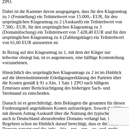
ZPO.
Dabei ist die Kammer davon ausgegangen, dass für den Klageantrag
zu 1 (Feststellung) ein Teilstreitwert von 15.000,- EUR, für den
ursprünglichen Klageantrag zu 2 (Auskunft) ein Teilstreitwert von
7.500,- EUR, für den ursprünglichen Klageantrag zu 3
(Domainlöschung) ein Teilstreitwert von 7.428,40 EUR und für den
ursprünglichen Klageantrag zu 4 (Zahlungsklage) ein Teilstreitwert
von 61,60 EUR anzusetzen ist.
In Bezug auf den Klageantrag zu 1, mit dem der Kläger nur
teilweise obsiegt hat, ist es angemessen, eine hälftige Kostenteilung
vorzunehmen.
Hinsichtlich des ursprünglichen Klageantrags zu 2 ist im Hinblick
auf die übereinstimmende Erledigungserklärung der Parteien über
die Kosten gemäß § 91 a Abs. 1 Satz 1 ZPO nach billigem
Ermessen unter Berücksichtigung des bisherigen Sach- und
Streitstand zu entscheiden.
Danach ist es gerechtfertigt, dem Beklagten die gesamten für diesen
Forderungsteil angefallenen Kosten aufzuerlegen. Soweit der Kläger
mit diesem Antrag Auskunft über die Nutzung der typischerweise
auch in Deutschland abzurufenden Domains verlangt hat, war sein
Begehren schon im Hinblick darauf berechtigt, dass er die .com-
Domain genutzt und die .info-, .biz-, .net-, .org-, .eu- und .mobi-