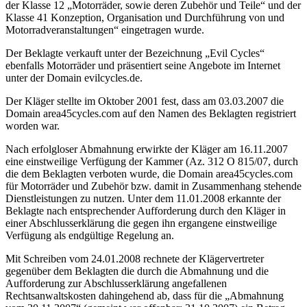
der Klasse 12 „Motorräder, sowie deren Zubehör und Teile“ und der
Klasse 41 Konzeption, Organisation und Durchführung von und
Motorradveranstaltungen“ eingetragen wurde.
Der Beklagte verkauft unter der Bezeichnung „Evil Cycles“
ebenfalls Motorräder und präsentiert seine Angebote im Internet
unter der Domain evilcycles.de.
Der Kläger stellte im Oktober 2001 fest, dass am 03.03.2007 die
Domain area45cycles.com auf den Namen des Beklagten registriert
worden war.
Nach erfolgloser Abmahnung erwirkte der Kläger am 16.11.2007
eine einstweilige Verfügung der Kammer (Az. 312 O 815/07, durch
die dem Beklagten verboten wurde, die Domain area45cycles.com
für Motorräder und Zubehör bzw. damit in Zusammenhang stehende
Dienstleistungen zu nutzen. Unter dem 11.01.2008 erkannte der
Beklagte nach entsprechender Aufforderung durch den Kläger in
einer Abschlusserklärung die gegen ihn ergangene einstweilige
Verfügung als endgültige Regelung an.
Mit Schreiben vom 24.01.2008 rechnete der Klägervertreter
gegenüber dem Beklagten die durch die Abmahnung und die
Aufforderung zur Abschlusserklärung angefallenen
Rechtsanwaltskosten dahingehend ab, dass für die „Abmahnung