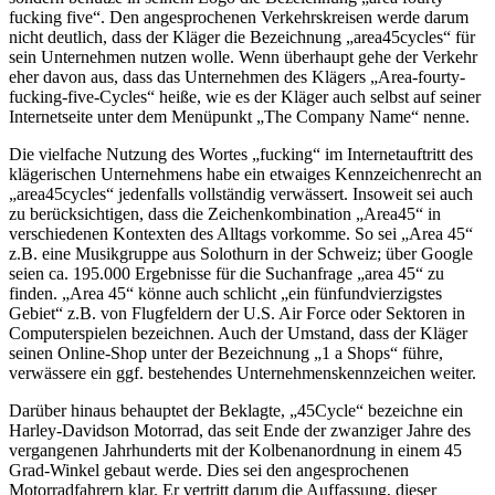
fucking five“. Den angesprochenen Verkehrskreisen werde darum
nicht deutlich, dass der Kläger die Bezeichnung „area45cycles“ für
sein Unternehmen nutzen wolle. Wenn überhaupt gehe der Verkehr
eher davon aus, dass das Unternehmen des Klägers „Area-fourty-
fucking-five-Cycles“ heiße, wie es der Kläger auch selbst auf seiner
Internetseite unter dem Menüpunkt „The Company Name“ nenne.
Die vielfache Nutzung des Wortes „fucking“ im Internetauftritt des
klägerischen Unternehmens habe ein etwaiges Kennzeichenrecht an
„area45cycles“ jedenfalls vollständig verwässert. Insoweit sei auch
zu berücksichtigen, dass die Zeichenkombination „Area45“ in
verschiedenen Kontexten des Alltags vorkomme. So sei „Area 45“
z.B. eine Musikgruppe aus Solothurn in der Schweiz; über Google
seien ca. 195.000 Ergebnisse für die Suchanfrage „area 45“ zu
finden. „Area 45“ könne auch schlicht „ein fünfundvierzigstes
Gebiet“ z.B. von Flugfeldern der U.S. Air Force oder Sektoren in
Computerspielen bezeichnen. Auch der Umstand, dass der Kläger
seinen Online-Shop unter der Bezeichnung „1 a Shops“ führe,
verwässere ein ggf. bestehendes Unternehmenskennzeichen weiter.
Darüber hinaus behauptet der Beklagte, „45Cycle“ bezeichne ein
Harley-Davidson Motorrad, das seit Ende der zwanziger Jahre des
vergangenen Jahrhunderts mit der Kolbenanordnung in einem 45
Grad-Winkel gebaut werde. Dies sei den angesprochenen
Motorradfahrern klar. Er vertritt darum die Auffassung, dieser