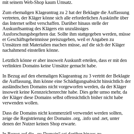
mit seinem Web-Shop kaum Umsatz.
Zum ehemaligen Klageantrag zu 2 hat der Beklagte die Auffassung
vertreten, der Kläger könne sich alle erforderlichen Auskünfte über
das Internet selbst verschaffen. Darüber hinaus stelle der
Auskunftsantrag des Klägers ein unzulässiges
Ausforschungsbegehren dar. Sollte ihm stattgegeben werden, müsse
er Geschäftsgeheimnisse preiszugeben, weil er Angaben zu
Umsätzen mit Materialien machen müsse, auf die sich der Kläger
nachahmend einstellen könne.
Letztlich könne er aber insoweit Auskunft erteilen, dass er mit den
verlinkten Domains keine Umsätze gemacht habe.
In Bezug auf den ehemaligen Klageantrag zu 3 vertritt der Beklagte
die Auffassung, ihm könne eine Schädigungsabsicht hinsichtlich der
ausländischen Domains nicht vorgeworfen werden, da der Kläger
insoweit keine Kennzeichenrechte habe. Dies gelte umso mehr, da
der Kläger diese Domains selbst offensichtlich bisher nicht habe
verwenden wollen.
Dass die Domains nicht kommerziell verwendet werden sollten,
zeige die Registrierung der Domains .org, .info und .net, unter
denen der Nutzer keinen Shop erwarte.
In Bezug auf die „eu-Domain“ sei darüber hinaus zu