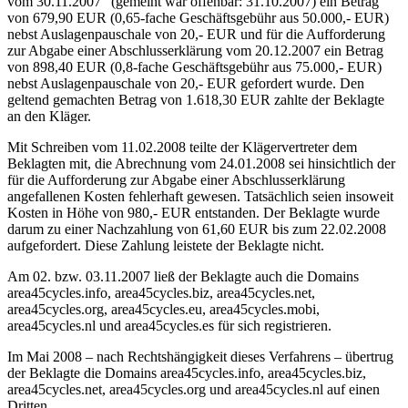
vom 30.11.2007“ (gemeint war offenbar: 31.10.2007) ein Betrag
von 679,90 EUR (0,65-fache Geschäftsgebühr aus 50.000,- EUR)
nebst Auslagenpauschale von 20,- EUR und für die Aufforderung
zur Abgabe einer Abschlusserklärung vom 20.12.2007 ein Betrag
von 898,40 EUR (0,8-fache Geschäftsgebühr aus 75.000,- EUR)
nebst Auslagenpauschale von 20,- EUR gefordert wurde. Den
geltend gemachten Betrag von 1.618,30 EUR zahlte der Beklagte
an den Kläger.
Mit Schreiben vom 11.02.2008 teilte der Klägervertreter dem
Beklagten mit, die Abrechnung vom 24.01.2008 sei hinsichtlich der
für die Aufforderung zur Abgabe einer Abschlusserklärung
angefallenen Kosten fehlerhaft gewesen. Tatsächlich seien insoweit
Kosten in Höhe von 980,- EUR entstanden. Der Beklagte wurde
darum zu einer Nachzahlung von 61,60 EUR bis zum 22.02.2008
aufgefordert. Diese Zahlung leistete der Beklagte nicht.
Am 02. bzw. 03.11.2007 ließ der Beklagte auch die Domains
area45cycles.info, area45cycles.biz, area45cycles.net,
area45cycles.org, area45cycles.eu, area45cycles.mobi,
area45cycles.nl und area45cycles.es für sich registrieren.
Im Mai 2008 – nach Rechtshängigkeit dieses Verfahrens – übertrug
der Beklagte die Domains area45cycles.info, area45cycles.biz,
area45cycles.net, area45cycles.org und area45cycles.nl auf einen
Dritten.