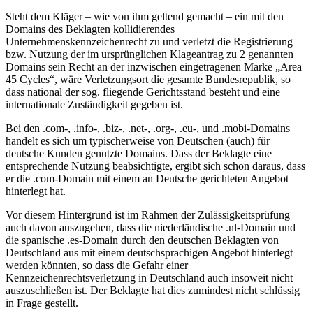
Steht dem Kläger – wie von ihm geltend gemacht – ein mit den
Domains des Beklagten kollidierendes
Unternehmenskennzeichenrecht zu und verletzt die Registrierung
bzw. Nutzung der im ursprünglichen Klageantrag zu 2 genannten
Domains sein Recht an der inzwischen eingetragenen Marke „Area
45 Cycles“, wäre Verletzungsort die gesamte Bundesrepublik, so
dass national der sog. fliegende Gerichtsstand besteht und eine
internationale Zuständigkeit gegeben ist.
Bei den .com-, .info-, .biz-, .net-, .org-, .eu-, und .mobi-Domains
handelt es sich um typischerweise von Deutschen (auch) für
deutsche Kunden genutzte Domains. Dass der Beklagte eine
entsprechende Nutzung beabsichtigte, ergibt sich schon daraus, dass
er die .com-Domain mit einem an Deutsche gerichteten Angebot
hinterlegt hat.
Vor diesem Hintergrund ist im Rahmen der Zulässigkeitsprüfung
auch davon auszugehen, dass die niederländische .nl-Domain und
die spanische .es-Domain durch den deutschen Beklagten von
Deutschland aus mit einem deutschsprachigen Angebot hinterlegt
werden könnten, so dass die Gefahr einer
Kennzeichenrechtsverletzung in Deutschland auch insoweit nicht
auszuschließen ist. Der Beklagte hat dies zumindest nicht schlüssig
in Frage gestellt.