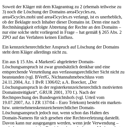
Soweit der Kläger mit dem Klageantrag zu 2 (ehemals teilweise zu
3) noch die Löschung der Domains area45cycles.eu,
area45cycles.mobi und area45cycles.es verlangt, ist es unerheblich,
ob der Beklagte noch Inhaber dieser Domains ist. Denn eine nach
Rechtshängigkeit erfolgte Abtretung der Rechte an den Domains –
nur eine solche steht vorliegend in Frage – hat gemäß § 265 Abs. 2
ZPO auf das Verfahren keinen Einfluss.
Ein kennzeichenrechtlicher Anspruch auf Löschung der Domains
steht dem Kläger allerdings nicht zu.
Ein aus § 15 Abs. 4 MarkenG abgeleiteter Domain-
Löschungsanspruch ist zwar grundsätzlich denkbar und eine
entsprechende Verurteilung aus verfassungsrechtlicher Sicht nicht zu
beanstanden (vgl. BVerfG, Nichtannahmebeschluss vom
24.11.2004, Az. 1 BvR 1306/02; a.A. Boecker, „Der
Löschungsanspruch in der registerkennzeichenrechtlich motivierten
Domainstreitigkeit“, GRUR 2001, 370 f.). Nach der
Rechtsprechung des Bundesgerichtshofs (vgl. Urteil vom
19.07.2007, Az. I ZR 137/04 – Euro Telekom) besteht ein marken-
bzw. unternehmenskennzeichenrechtlicher Domain-
Löschungsanspruch jedoch nur, wenn schon das Halten des
Domain-Namens für sich gesehen eine Rechtsverletzung darstellt.
Davon kann nur ausgegangen werden, wenn jede Verwendung –