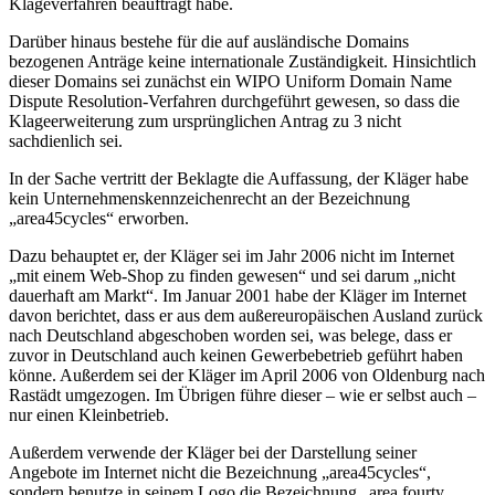
Klageverfahren beauftragt habe.
Darüber hinaus bestehe für die auf ausländische Domains
bezogenen Anträge keine internationale Zuständigkeit. Hinsichtlich
dieser Domains sei zunächst ein WIPO Uniform Domain Name
Dispute Resolution-Verfahren durchgeführt gewesen, so dass die
Klageerweiterung zum ursprünglichen Antrag zu 3 nicht
sachdienlich sei.
In der Sache vertritt der Beklagte die Auffassung, der Kläger habe
kein Unternehmenskennzeichenrecht an der Bezeichnung
„area45cycles“ erworben.
Dazu behauptet er, der Kläger sei im Jahr 2006 nicht im Internet
„mit einem Web-Shop zu finden gewesen“ und sei darum „nicht
dauerhaft am Markt“. Im Januar 2001 habe der Kläger im Internet
davon berichtet, dass er aus dem außereuropäischen Ausland zurück
nach Deutschland abgeschoben worden sei, was belege, dass er
zuvor in Deutschland auch keinen Gewerbebetrieb geführt haben
könne. Außerdem sei der Kläger im April 2006 von Oldenburg nach
Rastädt umgezogen. Im Übrigen führe dieser – wie er selbst auch –
nur einen Kleinbetrieb.
Außerdem verwende der Kläger bei der Darstellung seiner
Angebote im Internet nicht die Bezeichnung „area45cycles“,
sondern benutze in seinem Logo die Bezeichnung „area fourty