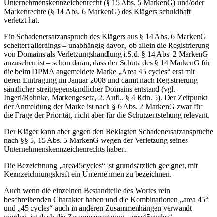
Unternehmenskennzeichenrecht (§ 15 Abs. 5 MarkenG) und/oder
Markenrechte (§ 14 Abs. 6 MarkenG) des Klägers schuldhaft
verletzt hat.
Ein Schadenersatzanspruch des Klägers aus § 14 Abs. 6 MarkenG
scheitert allerdings – unabhängig davon, ob allein die Registrierung
von Domains als Verletzungshandlung i.S.d. § 14 Abs. 2 MarkenG
anzusehen ist – schon daran, dass der Schutz des § 14 MarkenG für
die beim DPMA angemeldete Marke „Area 45 cycles“ erst mit
deren Eintragung im Januar 2008 und damit nach Registrierung
sämtlicher streitgegenständlicher Domains entstand (vgl.
Ingerl/Rohnke, Markengesetz, 2. Aufl., § 4 Rdn. 5). Der Zeitpunkt
der Anmeldung der Marke ist nach § 6 Abs. 2 MarkenG zwar für
die Frage der Priorität, nicht aber für die Schutzentstehung relevant.
Der Kläger kann aber gegen den Beklagten Schadenersatzansprüche
nach §§ 5, 15 Abs. 5 MarkenG wegen der Verletzung seines
Unternehmenskennzeichenrechts haben.
Die Bezeichnung „area45cycles“ ist grundsätzlich geeignet, mit
Kennzeichnungskraft ein Unternehmen zu bezeichnen.
Auch wenn die einzelnen Bestandteile des Wortes rein
beschreibenden Charakter haben und die Kombinationen „area 45“
und „45 cycles“ auch in anderen Zusammenhängen verwandt
werden, ist doch die Zusammensetzung „area45cycles“