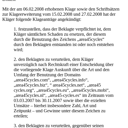
Mit der am 06.02.2008 erhobenen Klage sowie den Schriftsätzen
zur Klageerweiterung vom 15.02.2008 und 27.02.2008 hat der
Kläger folgende Klageanträge angekündigt:
1. festzustellen, dass der Beklagte verpflichtet ist, dem
Kläger sämtlichen Schaden zu ersetzen, der diesem
durch die Benutzung des Zeichens „area45cycles“
durch den Beklagten entstanden ist oder noch entstehen
wird;
2. den Beklagten zu verurteilen, dem Kläger
unverzüglich nach Rechtskraft einer Entscheidung über
die vorliegende Klage Auskunft über die Art und den
Umfang der Benutzung der Domains
„area45cycles.com“, „area45cycles.info“,
„area45cycles.biz“, “ area45cycles.net“, „area45
cycles.org“, „area45cycles.eu“, „area45cycles.mobi“,
„area45cycles.nl“, „area45-cycles.es“ im Zeitraum vom
03.03.2007 bis 30.11.2007 sowie über die erzielten
Umsätze – hierbei insbesondere Zahl, Art und
Zeitpunkt – und Gewinne unter diesem Zeichen zu
erteilen;
3. den Beklagten zu verurteilen, gegenüber seinen