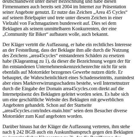
deutschlandweit unter dieser Bezeichnung und habe diesen
Firmennamen auch bereits seit 2004 im Internet zur Präsentation
seiner Angebote genutzt. Er nutze das Zeichen „Area 45 Cycles“
auf seinem Briefpapier und trete unter diesem Zeichen in einer
Vielzahl von Fachmagazinen bundesweit auf. Dies sei dem
Beklagten als seinem unmittelbaren Konkurrenten, der eine
„Community für Biker“ aufbauen wolle, auch bekannt.
Der Kläger vertritt die Auffassung, er habe ein rechtliches Interesse
an der Feststellung, dass der Beklagte ihm alle durch die Nutzung
des Zeichens „area45cycles“ entstandenen Schäden zu ersetzen
habe (Klageantrag zu 1), da dieser die Bezeichnung wegen der für
ihn entstandenen Unternehmenskennzeichenrechte nicht für sein
ebenfalls auf Motorräder bezogenes Gewerbe nutzen dürfe. Er
behauptet, die Wahrscheinlichkeit eines Schadenseintritts, zumindest
aber eines Marktverwirrungsschadens bestehe, weil Internetnutzer
durch die Eingabe der Domain area45cycles.com direkt auf die
Internetpräsenz des Beklagten geleitet worden seien. Es habe sich
um eine geschäftliche Website des Beklagten mit gewerblichen
Angeboten gehandelt. Schon auf der Startseite
„area45cycles.com/index-main.htm“ seien dem Besucher diverse
Motorräder zum Kauf angeboten worden.
Darüber hinaus hat der Kläger die Auffassung vertreten, ihm stehe
nach § 242 BGB auch ein Auskunftsanspruch gegen den Beklagten