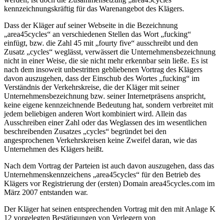
kennzeichnungskräftig für das Warenangebot des Klägers.
Dass der Kläger auf seiner Webseite in die Bezeichnung
„area45cycles“ an verschiedenen Stellen das Wort „fucking“
einfügt, bzw. die Zahl 45 mit „fourty five“ ausschreibt und den
Zusatz „cycles“ weglässt, verwässert die Unternehmensbezeichnung
nicht in einer Weise, die sie nicht mehr erkennbar sein ließe. Es ist
nach dem insoweit unbestritten gebliebenen Vortrag des Klägers
davon auszugehen, dass der Einschub des Wortes „fucking“ im
Verständnis der Verkehrskreise, die der Kläger mit seiner
Unternehmensbezeichnung bzw. seiner Internetpräsens anspricht,
keine eigene kennzeichnende Bedeutung hat, sondern verbreitet mit
jedem beliebigen anderen Wort kombiniert wird. Allein das
Ausschreiben einer Zahl oder das Weglassen des im wesentlichen
beschreibenden Zusatzes „cycles“ begründet bei den
angesprochenen Verkehrskreisen keine Zweifel daran, wie das
Unternehmen des Klägers heißt.
Nach dem Vortrag der Parteien ist auch davon auszugehen, dass das
Unternehmenskennzeichens „area45cycles“ für den Betrieb des
Klägers vor Registrierung der (ersten) Domain area45cycles.com im
März 2007 entstanden war.
Der Kläger hat seinen entsprechenden Vortrag mit den mit Anlage K
12 vorgelegten Bestätigungen von Verlegern von