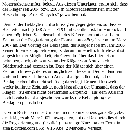
Motorradzeitschriften belegt. Aus diesen Unterlagen ergibt sich, dass
der Kläger seit 2004 bzw. 2005 in Motorradzeitschriften mit der
Bezeichnung „Area 45 cycles“ geworben hat.
Dem ist der Beklagte nicht schlüssig entgegengetreten, so dass sein
Bestreiten nach § 138 Abs. 1 ZPO unbeachtlich ist. Im Hinblick auf
einen möglichen Schadenseintritt des Klägers kommt es auf den
Zeitpunkt der Registrierung der Domain area45cycles.com im März
2007 an. Der Vortrag des Beklagten, der Kläger habe im Jahr 2006
keinen Internetshop betrieben, ist darum unbehelflich. Irrelevant ist
angesichts der Möglichkeit, ein Gewerbe über das Internet zu
betreiben, auch, ob bzw. wann der Kläger von Nord- nach
Süddeutschland gezogen ist. Dass der Kläger sich über einen
Zeitraum hinweg, der es unmöglich sein ließe, in Deutschland ein
Unternehmen zu führen, im Ausland aufgehalten hat, hat der
Beklagte ebenfalls nicht schlüssig dargelegt. Er nennt insoweit
weder konkrete Zeitpunkte, noch lässt allein der Umstand, dass der
Kläger – zu einem nicht bestimmten Zeitpunkt – aus dem Ausland
nach Deutschland abgeschoben wurde, die Behauptung des
Beklagten plausibel sein.
Ist vom Bestehen eines Unternehmenskennzeichens „area45cycles“
des Klägers ab März 2007 auszugehen, hat der Beklagte dies durch
die Registrierung und (letztlich) unstreitige Nutzung der Domain
area45cycles.com i.S.d. § 15 Abs. 2 MarkenG verletzt.