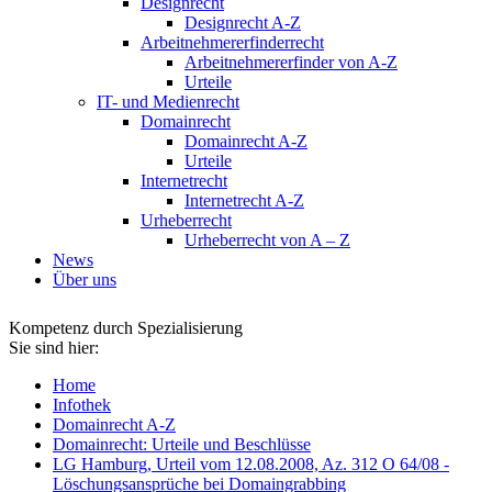
Designrecht
Designrecht A-Z
Arbeitnehmererfinderrecht
Arbeitnehmererfinder von A-Z
Urteile
IT- und Medienrecht
Domainrecht
Domainrecht A-Z
Urteile
Internetrecht
Internetrecht A-Z
Urheberrecht
Urheberrecht von A – Z
News
Über uns
Kompetenz durch Spezialisierung
Sie sind hier:
Home
Infothek
Domainrecht A-Z
Domainrecht: Urteile und Beschlüsse
LG Hamburg, Urteil vom 12.08.2008, Az. 312 O 64/08 -
Löschungsansprüche bei Domaingrabbing