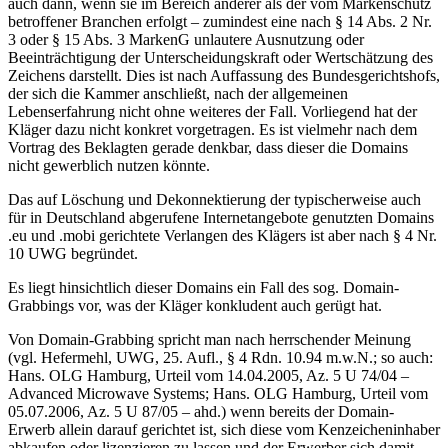
auch dann, wenn sie im Bereich anderer als der vom Markenschutz
betroffener Branchen erfolgt – zumindest eine nach § 14 Abs. 2 Nr.
3 oder § 15 Abs. 3 MarkenG unlautere Ausnutzung oder
Beeinträchtigung der Unterscheidungskraft oder Wertschätzung des
Zeichens darstellt. Dies ist nach Auffassung des Bundesgerichtshofs,
der sich die Kammer anschließt, nach der allgemeinen
Lebenserfahrung nicht ohne weiteres der Fall. Vorliegend hat der
Kläger dazu nicht konkret vorgetragen. Es ist vielmehr nach dem
Vortrag des Beklagten gerade denkbar, dass dieser die Domains
nicht gewerblich nutzen könnte.
Das auf Löschung und Dekonnektierung der typischerweise auch
für in Deutschland abgerufene Internetangebote genutzten Domains
.eu und .mobi gerichtete Verlangen des Klägers ist aber nach § 4 Nr.
10 UWG begründet.
Es liegt hinsichtlich dieser Domains ein Fall des sog. Domain-
Grabbings vor, was der Kläger konkludent auch gerügt hat.
Von Domain-Grabbing spricht man nach herrschender Meinung
(vgl. Hefermehl, UWG, 25. Aufl., § 4 Rdn. 10.94 m.w.N.; so auch:
Hans. OLG Hamburg, Urteil vom 14.04.2005, Az. 5 U 74/04 –
Advanced Microwave Systems; Hans. OLG Hamburg, Urteil vom
05.07.2006, Az. 5 U 87/05 – ahd.) wenn bereits der Domain-
Erwerb allein darauf gerichtet ist, sich diese vom Kenzeicheninhaber
abkaufen oder lizenzieren zu lassen und der Erwerber sich damit