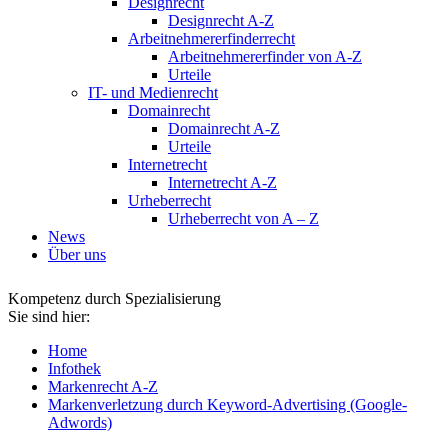
Designrecht
Designrecht A-Z
Arbeitnehmererfinderrecht
Arbeitnehmererfinder von A-Z
Urteile
IT- und Medienrecht
Domainrecht
Domainrecht A-Z
Urteile
Internetrecht
Internetrecht A-Z
Urheberrecht
Urheberrecht von A – Z
News
Über uns
Kompetenz durch Spezialisierung
Sie sind hier:
Home
Infothek
Markenrecht A-Z
Markenverletzung durch Keyword-Advertising (Google-
Adwords)