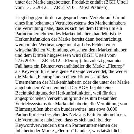
unter der Marke angebotenen Produkte enthält (BGH Urteil
vom 13.12.2012 – I ZR 217/10 – Most-Pralinen).
Liegt dagegen für den angesprochenen Verkehr auf Grund
eines ihm bekannten Vertriebssystems des Markeninhabers
die Vermutung nahe, dass es sich bei dem Dritten um ein
Partnerunternehmen des Markeninhabers handelt, ist die
Herkunftsfunktion der Marke bereits dann beeinträchtigt,
wenn in der Werbeanzeige nicht auf das Fehlen einer
wirtschaftlichen Verbindung zwischen dem Markeninhaber
und dem Dritten hingewiesen wird (BGH Urteil vom
27.6.2013 – I ZR 53/12 – Fleurop). Im zuletzt genannten
Fall hatte ein Blumenversandhändler die Marke „Fleurop“
als Keyword für eine eigene Anzeige verwendet, die weder
die Marke „Fleurop“ noch einen Hinweis auf das
Unternehmen der Markeninhaberin oder die unter der Marke
angebotenen Waren enthielt. Der BGH bejahte eine
Beeinträchtigung der Herkunftsfunktion, weil für den
angesprochenen Verkehr, aufgrund des ihm bekannten
Vertriebssystems der Markeninhaberin, die Vermittlung von
Blumengrüßen über ein bundesweites, aus etwa 8.000
Partnerfloristen bestehendes Netz aus Partnerunternehmen,
die Vermutung naheliege, dass es sich auch bei der
Keywordverwenderin um ein Partnerunternehmen der
Inhaberin der Marke „Fleurop“ handele, was tatsächlich