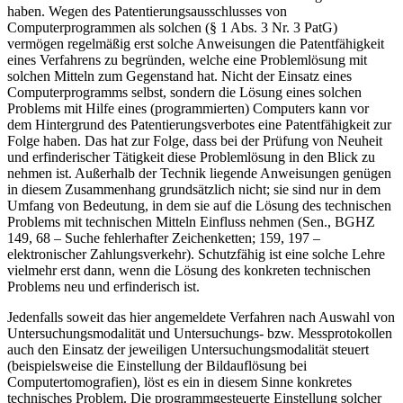
haben. Wegen des Patentierungsausschlusses von
Computerprogrammen als solchen (§ 1 Abs. 3 Nr. 3 PatG)
vermögen regelmäßig erst solche Anweisungen die Patentfähigkeit
eines Verfahrens zu begründen, welche eine Problemlösung mit
solchen Mitteln zum Gegenstand hat. Nicht der Einsatz eines
Computerprogramms selbst, sondern die Lösung eines solchen
Problems mit Hilfe eines (programmierten) Computers kann vor
dem Hintergrund des Patentierungsverbotes eine Patentfähigkeit zur
Folge haben. Das hat zur Folge, dass bei der Prüfung von Neuheit
und erfinderischer Tätigkeit diese Problemlösung in den Blick zu
nehmen ist. Außerhalb der Technik liegende Anweisungen genügen
in diesem Zusammenhang grundsätzlich nicht; sie sind nur in dem
Umfang von Bedeutung, in dem sie auf die Lösung des technischen
Problems mit technischen Mitteln Einfluss nehmen (Sen., BGHZ
149, 68 – Suche fehlerhafter Zeichenketten; 159, 197 –
elektronischer Zahlungsverkehr). Schutzfähig ist eine solche Lehre
vielmehr erst dann, wenn die Lösung des konkreten technischen
Problems neu und erfinderisch ist.
Jedenfalls soweit das hier angemeldete Verfahren nach Auswahl von
Untersuchungsmodalität und Untersuchungs- bzw. Messprotokollen
auch den Einsatz der jeweiligen Untersuchungsmodalität steuert
(beispielsweise die Einstellung der Bildauflösung bei
Computertomografien), löst es ein in diesem Sinne konkretes
technisches Problem. Die programmgesteuerte Einstellung solcher