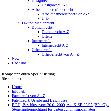
Designrecht
Designrecht A-Z
Arbeitnehmererfinderrecht
Arbeitnehmererfinder von A-Z
Urteile
IT- und Medienrecht
Domainrecht
Domainrecht A-Z
Urteile
Internetrecht
Internetrecht A-Z
Urheberrecht
Urheberrecht von A – Z
News
Über uns
Kompetenz durch Spezialisierung
Sie sind hier:
Home
Infothek
Patentrecht von A - Z
Patentrecht: Urteile und Beschlüsse
BGH, Beschluss vom 20.01.2009, Az. X ZB 22/07 (BPatG) -
Steuerungseinrichtung für Untersuchungsmodalitäten