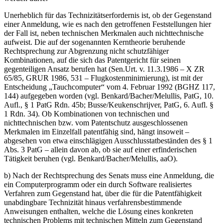
Unerheblich für das Technizitätserfordernis ist, ob der Gegenstand
einer Anmeldung, wie es nach den getroffenen Feststellungen hier
der Fall ist, neben technischen Merkmalen auch nichttechnische
aufweist. Die auf der sogenannten Kerntheorie beruhende
Rechtsprechung zur Abgrenzung nicht schutzfähiger
Kombinationen, auf die sich das Patentgericht für seinen
gegenteiligen Ansatz berufen hat (Sen.Urt. v. 11.3.1986 – X ZR
65/85, GRUR 1986, 531 – Flugkostenminimierung), ist mit der
Entscheidung „Tauchcomputer“ vom 4. Februar 1992 (BGHZ 117,
144) aufgegeben worden (vgl. Benkard/Bacher/Melullis, PatG, 10.
Aufl., § 1 PatG Rdn. 45b; Busse/Keukenschrijver, PatG, 6. Aufl. §
1 Rdn. 34). Ob Kombinationen von technischen und
nichttechnischen bzw. vom Patentschutz ausgeschlossenen
Merkmalen im Einzelfall patentfähig sind, hängt insoweit –
abgesehen von etwa einschlägigen Ausschlusstatbeständen des § 1
Abs. 3 PatG – allein davon ab, ob sie auf einer erfinderischen
Tätigkeit beruhen (vgl. Benkard/Bacher/Melullis, aaO).
b) Nach der Rechtsprechung des Senats muss eine Anmeldung, die
ein Computerprogramm oder ein durch Software realisiertes
Verfahren zum Gegenstand hat, über die für die Patentfähigkeit
unabdingbare Technizität hinaus verfahrensbestimmende
Anweisungen enthalten, welche die Lösung eines konkreten
technischen Problems mit technischen Mitteln zum Gegenstand