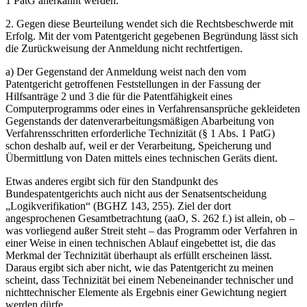
1 PatG anerkannt werden.
2. Gegen diese Beurteilung wendet sich die Rechtsbeschwerde mit
Erfolg. Mit der vom Patentgericht gegebenen Begründung lässt sich
die Zurückweisung der Anmeldung nicht rechtfertigen.
a) Der Gegenstand der Anmeldung weist nach den vom
Patentgericht getroffenen Feststellungen in der Fassung der
Hilfsanträge 2 und 3 die für die Patentfähigkeit eines
Computerprogramms oder eines in Verfahrensansprüche gekleideten
Gegenstands der datenverarbeitungsmäßigen Abarbeitung von
Verfahrensschritten erforderliche Technizität (§ 1 Abs. 1 PatG)
schon deshalb auf, weil er der Verarbeitung, Speicherung und
Übermittlung von Daten mittels eines technischen Geräts dient.
Etwas anderes ergibt sich für den Standpunkt des
Bundespatentgerichts auch nicht aus der Senatsentscheidung
„Logikverifikation“ (BGHZ 143, 255). Ziel der dort
angesprochenen Gesamtbetrachtung (aaO, S. 262 f.) ist allein, ob –
was vorliegend außer Streit steht – das Programm oder Verfahren in
einer Weise in einen technischen Ablauf eingebettet ist, die das
Merkmal der Technizität überhaupt als erfüllt erscheinen lässt.
Daraus ergibt sich aber nicht, wie das Patentgericht zu meinen
scheint, dass Technizität bei einem Nebeneinander technischer und
nichttechnischer Elemente als Ergebnis einer Gewichtung negiert
werden dürfe.