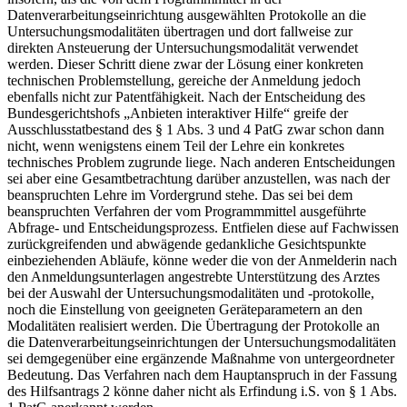
Datenverarbeitungseinrichtung ausgewählten Protokolle an die
Untersuchungsmodalitäten übertragen und dort fallweise zur
direkten Ansteuerung der Untersuchungsmodalität verwendet
werden. Dieser Schritt diene zwar der Lösung einer konkreten
technischen Problemstellung, gereiche der Anmeldung jedoch
ebenfalls nicht zur Patentfähigkeit. Nach der Entscheidung des
Bundesgerichtshofs „Anbieten interaktiver Hilfe“ greife der
Ausschlusstatbestand des § 1 Abs. 3 und 4 PatG zwar schon dann
nicht, wenn wenigstens einem Teil der Lehre ein konkretes
technisches Problem zugrunde liege. Nach anderen Entscheidungen
sei aber eine Gesamtbetrachtung darüber anzustellen, was nach der
beanspruchten Lehre im Vordergrund stehe. Das sei bei dem
beanspruchten Verfahren der vom Programmmittel ausgeführte
Abfrage- und Entscheidungsprozess. Entfielen diese auf Fachwissen
zurückgreifenden und abwägende gedankliche Gesichtspunkte
einbeziehenden Abläufe, könne weder die von der Anmelderin nach
den Anmeldungsunterlagen angestrebte Unterstützung des Arztes
bei der Auswahl der Untersuchungsmodalitäten und -protokolle,
noch die Einstellung von geeigneten Geräteparametern an den
Modalitäten realisiert werden. Die Übertragung der Protokolle an
die Datenverarbeitungseinrichtungen der Untersuchungsmodalitäten
sei demgegenüber eine ergänzende Maßnahme von untergeordneter
Bedeutung. Das Verfahren nach dem Hauptanspruch in der Fassung
des Hilfsantrags 2 könne daher nicht als Erfindung i.S. von § 1 Abs.