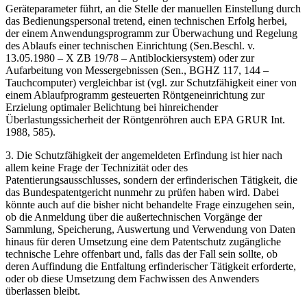
Geräteparameter führt, an die Stelle der manuellen Einstellung durch
das Bedienungspersonal tretend, einen technischen Erfolg herbei,
der einem Anwendungsprogramm zur Überwachung und Regelung
des Ablaufs einer technischen Einrichtung (Sen.Beschl. v.
13.05.1980 – X ZB 19/78 – Antiblockiersystem) oder zur
Aufarbeitung von Messergebnissen (Sen., BGHZ 117, 144 –
Tauchcomputer) vergleichbar ist (vgl. zur Schutzfähigkeit einer von
einem Ablaufprogramm gesteuerten Röntgeneinrichtung zur
Erzielung optimaler Belichtung bei hinreichender
Überlastungssicherheit der Röntgenröhren auch EPA GRUR Int.
1988, 585).
3. Die Schutzfähigkeit der angemeldeten Erfindung ist hier nach
allem keine Frage der Technizität oder des
Patentierungsausschlusses, sondern der erfinderischen Tätigkeit, die
das Bundespatentgericht nunmehr zu prüfen haben wird. Dabei
könnte auch auf die bisher nicht behandelte Frage einzugehen sein,
ob die Anmeldung über die außertechnischen Vorgänge der
Sammlung, Speicherung, Auswertung und Verwendung von Daten
hinaus für deren Umsetzung eine dem Patentschutz zugängliche
technische Lehre offenbart und, falls das der Fall sein sollte, ob
deren Auffindung die Entfaltung erfinderischer Tätigkeit erforderte,
oder ob diese Umsetzung dem Fachwissen des Anwenders
überlassen bleibt.