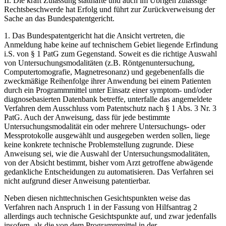
II. Die kraft Zulassung statthafte und auch im Übrigen zulässige
Rechtsbeschwerde hat Erfolg und führt zur Zurückverweisung der
Sache an das Bundespatentgericht.
1. Das Bundespatentgericht hat die Ansicht vertreten, die
Anmeldung habe keine auf technischem Gebiet liegende Erfindung
i.S. von § 1 PatG zum Gegenstand. Soweit es die richtige Auswahl
von Untersuchungsmodalitäten (z.B. Röntgenuntersuchung,
Computertomografie, Magnetresonanz) und gegebenenfalls die
zweckmäßige Reihenfolge ihrer Anwendung bei einem Patienten
durch ein Programmmittel unter Einsatz einer symptom- und/oder
diagnosebasierten Datenbank betreffe, unterfalle das angemeldete
Verfahren dem Ausschluss vom Patentschutz nach § 1 Abs. 3 Nr. 3
PatG. Auch der Anweisung, dass für jede bestimmte
Untersuchungsmodalität ein oder mehrere Untersuchungs- oder
Messprotokolle ausgewählt und ausgegeben werden sollen, liege
keine konkrete technische Problemstellung zugrunde. Diese
Anweisung sei, wie die Auswahl der Untersuchungsmodalitäten,
von der Absicht bestimmt, bisher vom Arzt getroffene abwägende
gedankliche Entscheidungen zu automatisieren. Das Verfahren sei
nicht aufgrund dieser Anweisung patentierbar.
Neben diesen nichttechnischen Gesichtspunkten weise das
Verfahren nach Anspruch 1 in der Fassung von Hilfsantrag 2
allerdings auch technische Gesichtspunkte auf, und zwar jedenfalls
insofern, als die von dem Programmmittel in der