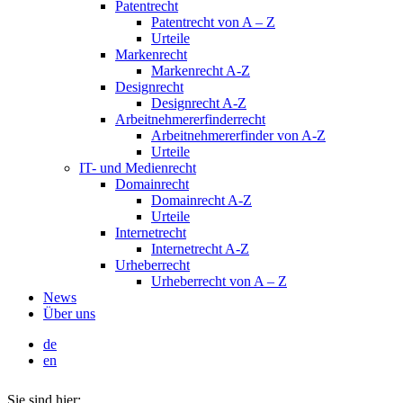
Patentrecht
Patentrecht von A – Z
Urteile
Markenrecht
Markenrecht A-Z
Designrecht
Designrecht A-Z
Arbeitnehmererfinderrecht
Arbeitnehmererfinder von A-Z
Urteile
IT- und Medienrecht
Domainrecht
Domainrecht A-Z
Urteile
Internetrecht
Internetrecht A-Z
Urheberrecht
Urheberrecht von A – Z
News
Über uns
de
en
Sie sind hier: