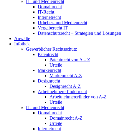
IT- und Medienrecht
Domainrecht
IT-Recht
Internetrecht
Urheber- und Medienrecht
Vergaberecht IT
Datenschutzrecht – Strategien und Lösungen
Anwälte
Infothek
Gewerblicher Rechtsschutz
Patentrecht
Patentrecht von A – Z
Urteile
Markenrecht
Markenrecht A-Z
Designrecht
Designrecht A-Z
Arbeitnehmererfinderrecht
Arbeitnehmererfinder von A-Z
Urteile
IT- und Medienrecht
Domainrecht
Domainrecht A-Z
Urteile
Internetrecht