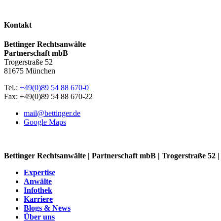
Kontakt
Bettinger Rechtsanwälte
Partnerschaft mbB
Trogerstraße 52
81675 München
Tel.:
+49(0)89 54 88 670-0
Fax: +49(0)89 54 88 670-22
mail@bettinger.de
Google Maps
Bettinger Rechtsanwälte | Partnerschaft mbB | Trogerstraße 52
Expertise
Anwälte
Infothek
Karriere
Blogs & News
Über uns