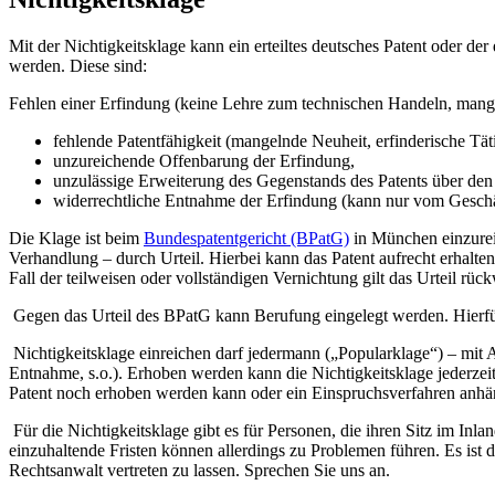
Mit der Nichtigkeitsklage kann ein erteiltes deutsches Patent oder de
werden. Diese sind:
Fehlen einer Erfindung (keine Lehre zum technischen Handeln, mange
fehlende Patentfähigkeit (mangelnde Neuheit, erfinderische Tä
unzureichende Offenbarung der Erfindung,
unzulässige Erweiterung des Gegenstands des Patents über den
widerrechtliche Entnahme der Erfindung (kann nur vom Geschä
Die Klage ist beim
Bundespatentgericht (BPatG)
in München einzurei
Verhandlung – durch Urteil. Hierbei kann das Patent aufrecht erhalten
Fall der teilweisen oder vollständigen Vernichtung gilt das Urteil rüc
Gegen das Urteil des BPatG kann Berufung eingelegt werden. Hierfür
Nichtigkeitsklage einreichen darf jedermann („Popularklage“) – mit 
Entnahme, s.o.). Erhoben werden kann die Nichtigkeitsklage jederzeit
Patent noch erhoben werden kann oder ein Einspruchsverfahren anhän
Für die Nichtigkeitsklage gibt es für Personen, die ihren Sitz im In
einzuhaltende Fristen können allerdings zu Problemen führen. Es ist
Rechtsanwalt vertreten zu lassen. Sprechen Sie uns an.