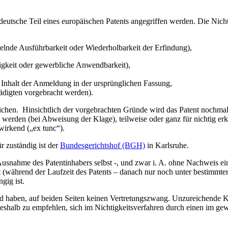
r deutsche Teil eines europäischen Patents angegriffen werden. Die Nich
lnde Ausführbarkeit oder Wiederholbarkeit der Erfindung),
tigkeit oder gewerbliche Anwendbarkeit),
 Inhalt der Anmeldung in der ursprünglichen Fassung,
digten vorgebracht werden).
chen. Hinsichtlich der vorgebrachten Gründe wird das Patent nochmals
 werden (bei Abweisung der Klage), teilweise oder ganz für nichtig erkl
kwirkend („ex tunc“).
 zuständig ist der
Bundesgerichtshof (BGH)
in Karlsruhe.
Ausnahme des Patentinhabers selbst -, und zwar i. A. ohne Nachweis ei
 (während der Laufzeit des Patents – danach nur noch unter bestimmten
gig ist.
land haben, auf beiden Seiten keinen Vertretungszwang. Unzureichende K
 deshalb zu empfehlen, sich im Nichtigkeitsverfahren durch einen im g