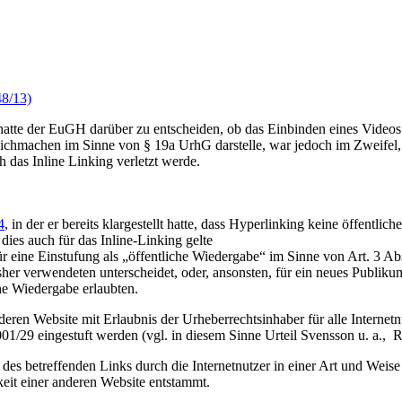
8/13)
tte der EuGH darüber zu entscheiden, ob das Einbinden eines Videos 
glichmachen im Sinne von § 19a UrhG darstelle, war jedoch im Zweifel,
 das Inline Linking verletzt werde.
4
, in der er bereits klargestellt hatte, dass Hyperlinking keine öffentlic
es auch für das Inline-Linking gelte
r eine Einstufung als „öffentliche Wiedergabe“ im Sinne von Art. 3 Abs.
er verwendeten unterscheidet, oder, ansonsten, für ein neues Publikum
che Wiedergabe erlaubten.
nderen Website mit Erlaubnis der Urheberrechtsinhaber für alle Internetn
01/29 eingestuft werden (vgl. in diesem Sinne Urteil Svensson u. a., R
s betreffenden Links durch die Internetnutzer in einer Art und Weise e
hkeit einer anderen Website entstammt.