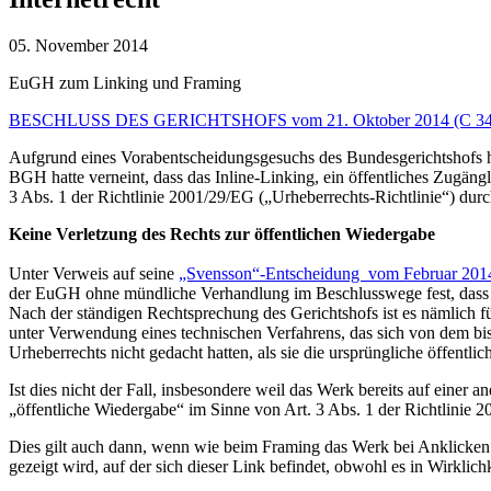
05. November 2014
EuGH zum Linking und Framing
BESCHLUSS DES GERICHTSHOFS vom 21. Oktober 2014 (C 34
Aufgrund eines Vorabentscheidungsgesuchs des Bundesgerichtshofs ha
BGH hatte verneint, dass das Inline-Linking, ein öffentliches Zugän
3 Abs. 1 der Richtlinie 2001/29/EG („Urheberrechts-Richtlinie“) durch
Keine Verletzung des Rechts zur öffentlichen Wiedergabe
Unter Verweis auf seine
„Svensson“-Entscheidung vom Februar 201
der EuGH ohne mündliche Verhandlung im Beschlusswege fest, dass di
Nach der ständigen Rechtsprechung des Gerichtshofs ist es nämlich fü
unter Verwendung eines technischen Verfahrens, das sich von dem bish
Urheberrechts nicht gedacht hatten, als sie die ursprüngliche öffentli
Ist dies nicht der Fall, insbesondere weil das Werk bereits auf einer a
„öffentliche Wiedergabe“ im Sinne von Art. 3 Abs. 1 der Richtlinie 20
Dies gilt auch dann, wenn wie beim Framing das Werk bei Anklicken de
gezeigt wird, auf der sich dieser Link befindet, obwohl es in Wirklic