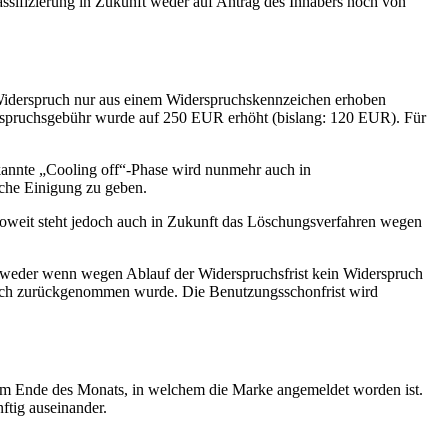
assifizierung in Zukunft weder auf Antrag des Inhabers noch von
Widerspruch nur aus einem Widerspruchskennzeichen erhoben
rspruchsgebühr wurde auf 250 EUR erhöht (bislang: 120 EUR). Für
annte „Cooling off“-Phase wird nunmehr auch in
che Einigung zu geben.
soweit steht jedoch auch in Zukunft das Löschungsverfahren wegen
ntweder wenn wegen Ablauf der Widerspruchsfrist kein Widerspruch
ruch zurückgenommen wurde. Die Benutzungsschonfrist wird
um Ende des Monats, in welchem die Marke angemeldet worden ist.
ftig auseinander.