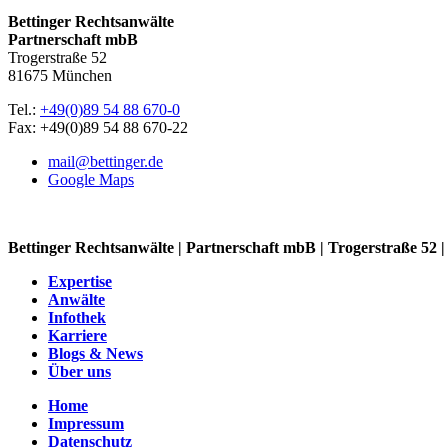
Bettinger Rechtsanwälte
Partnerschaft mbB
Trogerstraße 52
81675 München
Tel.:
+49(0)89 54 88 670-0
Fax: +49(0)89 54 88 670-22
mail@bettinger.de
Google Maps
Bettinger Rechtsanwälte | Partnerschaft mbB | Trogerstraße 52
Expertise
Anwälte
Infothek
Karriere
Blogs & News
Über uns
Home
Impressum
Datenschutz