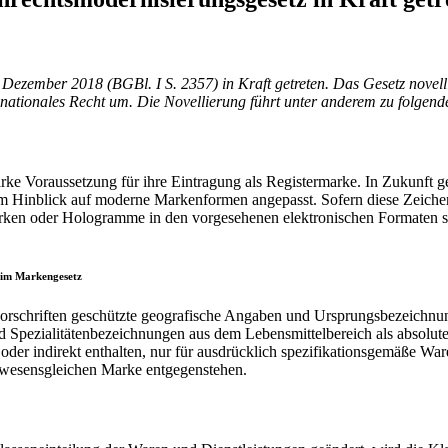
ezember 2018 (BGBl. I S. 2357) in Kraft getreten. Das Gesetz novell
 nationales Recht um. Die Novellierung führt unter anderem zu folge
arke Voraussetzung für ihre Eintragung als Registermarke. In Zukunft g
m Hinblick auf moderne Markenformen angepasst. Sofern diese Zeichen 
ken oder Hologramme in den vorgesehenen elektronischen Formaten so
e im Markengesetz
schriften geschützte geografische Angaben und Ursprungsbezeichnunge
 Spezialitätenbezeichnungen aus dem Lebensmittelbereich als absolut
oder indirekt enthalten, nur für ausdrücklich spezifikationsgemäße W
r wesensgleichen Marke entgegenstehen.