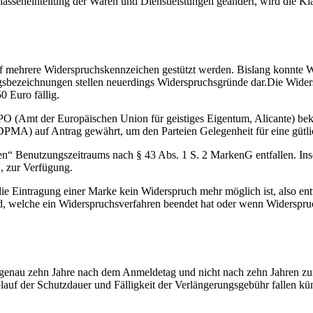
asseneinteilung der Waren und Dienstleistungen geändert, wird die Kl
.
f mehrere Widerspruchskennzeichen gestützt werden. Bislang konnte 
sbezeichnungen stellen neuerdings Widerspruchsgründe dar.Die Wide
0 Euro fällig.
 (Amt der Europäischen Union für geistiges Eigentum, Alicante) bek
MA) auf Antrag gewährt, um den Parteien Gelegenheit für eine gütli
en“ Benutzungszeitraums nach § 43 Abs. 1 S. 2 MarkenG entfallen. In
“, zur Verfügung.
ie Eintragung einer Marke kein Widerspruch mehr möglich ist, also e
rd, welche ein Widerspruchsverfahren beendet hat oder wenn Widersp
ggenau zehn Jahre nach dem Anmeldetag und nicht nach zehn Jahren z
lauf der Schutzdauer und Fälligkeit der Verlängerungsgebühr fallen kün