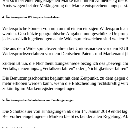
Hat sich bei einer eingetragenen Marke nach ihrem Anmeldetag die Kl
Amts wegen bei der Verlängerung der Marke entsprechend angepasst
4. Änderungen im Widerspruchsverfahren
Widersprüche können von nun an mit einem einzigen Widerspruch au
werden. Geschützte geographische Angaben und geschützte Ursprung
jedes zusätzlich geltend gemachte Widerspruchszeichen sind weitere 5
Die aus dem Widerspruchsverfahren bei Unionsmarken vor dem EUIPO
Widerspruchsverfahren vor dem Deutschen Patent- und Markenamt (DP
Zudem ist u.a. die Nichtbenutzungseinrede bezüglich des „beweglich
Verfalls, neuerdings: „Verfallsverfahren“ oder „Nichtigkeitsverfahren
Die Benutzungsschonfrist beginnt mit dem Zeitpunkt, zu dem gegen d
mehr erhoben werden kann, wenn die Entscheidung rechtskräftig wi
zukünftig im Markenregister eingetragen.
5. Änderungen bei Schutzdauer und Verlängerungen
Die Schutzdauer von Eintragungen ab dem 14. Januar 2019 endet ta
Bei vorher eingetragenen Marken bleibt es bei der alten Regelung. Ab
6. Gewährleistungsmarke